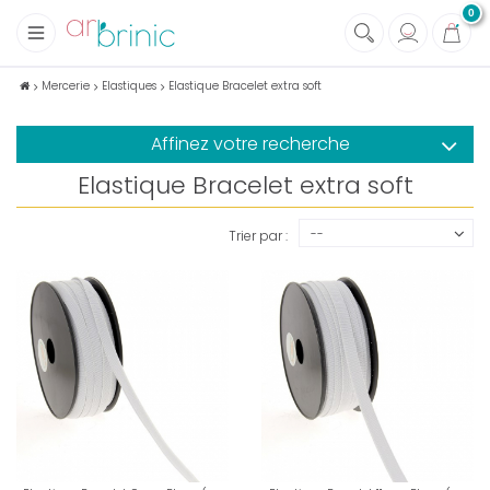
0
+
Tissus
Mercerie
Elastiques
Elastique Bracelet extra soft
+
Mercerie
Affinez votre recherche
+
Soins et Santé au naturel
Elastique Bracelet extra soft
+
Maison écologique
+
Lectures
--
Trier par :