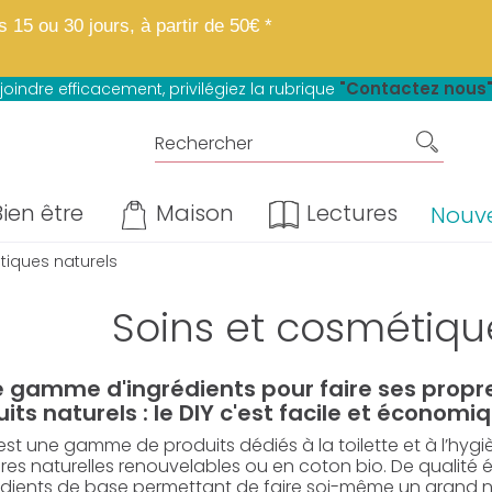
 boutique fait peau neuve.
Mêmes matières, mêmes prix, mêmes avantage
15 ou 30 jours, à partir de 50€ *
u paiement en 4 fois sans frais*
"Contactez nous
joindre efficacement, privilégiez la rubrique
ien être
Maison
Lectures
Nouv
tiques naturels
Soins et cosmétiqu
e gamme d'ingrédients pour faire ses propr
its naturels : le DIY c'est facile et économiq
st une gamme de produits dédiés à la toilette et à l’hygiè
res naturelles renouvelables ou en coton bio. De qualité 
édients de base permettant de faire soi-même un grand 