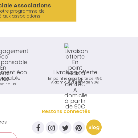
ciale Associations
notre programme de
é aux associations
ment éco
Livraison offerte
onsable
En point relais à partir de 49€
A domicile à partir de 90€
voir plus
Restons connectés
nos
Blog