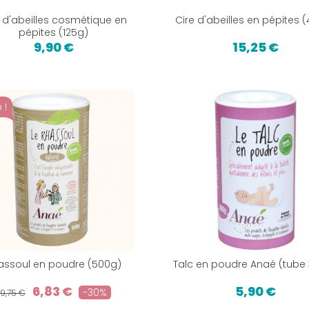
e d'abeilles cosmétique en
Cire d'abeilles en pépites 
pépites (125g)
9,90 €
15,25 €
 !
assoul en poudre (500g)
Talc en poudre Anaé (tube
6,83 €
5,90 €
-30%
9,75 €