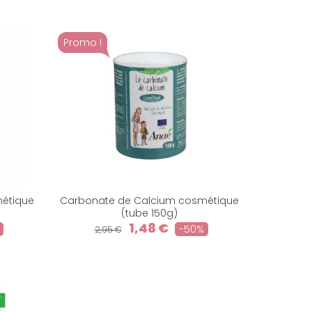
Promo !
étique
Carbonate de Calcium cosmétique
(tube 150g)
1,48 €
-50%
2,95 €