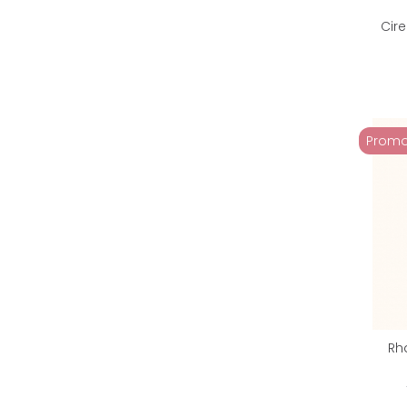
Cir
Promo
Rh