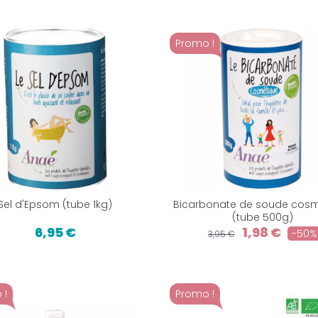
Promo !
Sel d'Epsom (tube 1kg)
Bicarbonate de soude cosm
(tube 500g)
6,95 €
1,98 €
-50%
3,95 €
 !
Promo !