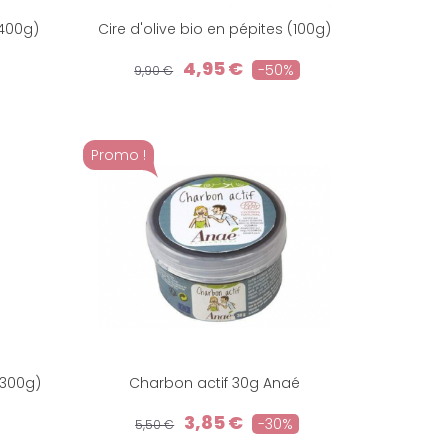
(400g)
Cire d'olive bio en pépites (100g)
4,95 €
-50%
9,90 €
Promo !
 300g)
Charbon actif 30g Anaé
3,85 €
-30%
5,50 €