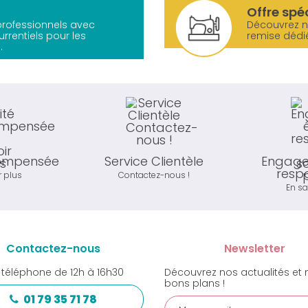
Offre spé
 professionnels avec
Découvrez 
urrentiels pour les
remise dédi
.
compensée
Service Clientèle
Engage
resp
r plus
Contactez-nous !
En sa
Contactez-nous
Newsletter
 téléphone de 12h à 16h30
Découvrez nos actualités et 
bons plans !
01 79 35 71 78