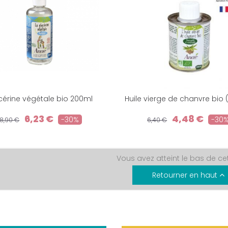
cérine végétale bio 200ml
Huile vierge de chanvre bio 
6,23 €
4,48 €
-30%
-30
8,90 €
6,40 €
Vous avez atteint le bas de ce
Retourner en haut