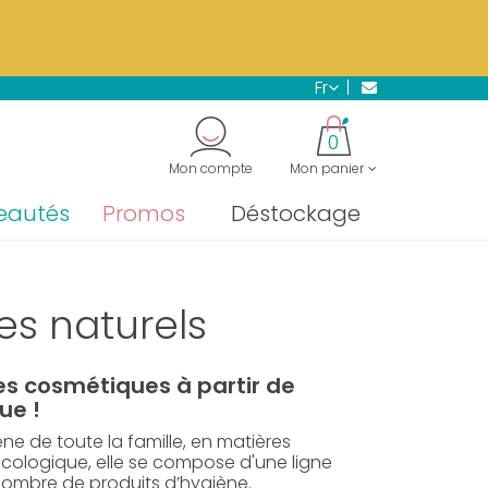
s.
En savoir plus →
fr
"
0
Mon compte
Mon panier
eautés
Promos
Déstockage
es naturels
es cosmétiques à partir de
ue !
ne de toute la famille, en matières
écologique, elle se compose d'une ligne
nombre de produits d’hygiène.