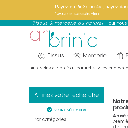
✨
Bientôt : notre
Payez en 2x 3x ou 4x , payez dans 
NOUVEAU : avez Paypal profitez d
* avec notre partenaire Alma
*selon éligibilité définie par Paypal
Tissus & mercerie au naturel
Pour nous 
Tissus
Mercerie
B
Soins et Santé au naturel
Soins et cosmé
Affinez votre recherche
Notr
produ
VOTRE SÉLECTION
Anaé
e
Par catégories
premiè
d'ingr