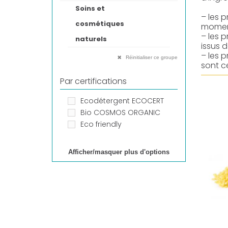
Soins et
– les 
cosmétiques
moment 
– les 
naturels
issus 
– les 
Réinitialiser ce groupe
sont c
Par certifications
Ecodétergent ECOCERT
Bio COSMOS ORGANIC
Eco friendly
Afficher/masquer plus d'options