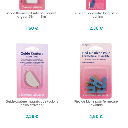
Bande thermocollante pour ourlet -
Kit d'enfilage extra long pour
largeur 25mm (5m)
machine
1,60 €
2,30 €
Guide couture magnétique (coloris
Pied de biche pour fermeture
selon arrivage)
invisible
2,29 €
4,50 €