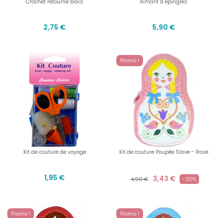
Crochet retourne biais
Aimant à épingles
2,75 €
5,90 €
Promo !
Kit de couture de voyage
Kit de couture Poupée Slave - Rose
1,95 €
3,43 €
4,90 €
-30%
Promo !
Promo !