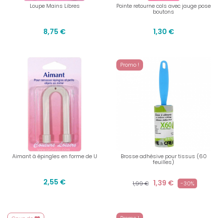
Loupe Mains Libres
Pointe retourne cols avec jauge pose
boutons
8,75 €
1,30 €
Promo !
Aimant à épingles en forme de U
Brosse adhésive pour tissus (60
feuilles)
2,55 €
1,39 €
1,99 €
-30%