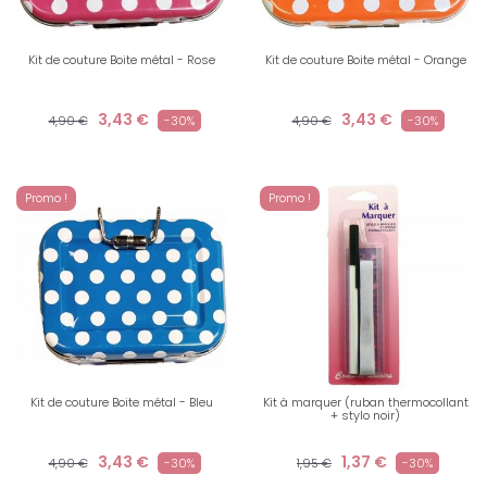
Kit de couture Boite métal - Rose
Kit de couture Boite métal - Orange
3,43 €
3,43 €
4,90 €
-30%
4,90 €
-30%
Promo !
Promo !
Kit de couture Boite métal - Bleu
Kit à marquer (ruban thermocollant
+ stylo noir)
3,43 €
1,37 €
4,90 €
-30%
1,95 €
-30%