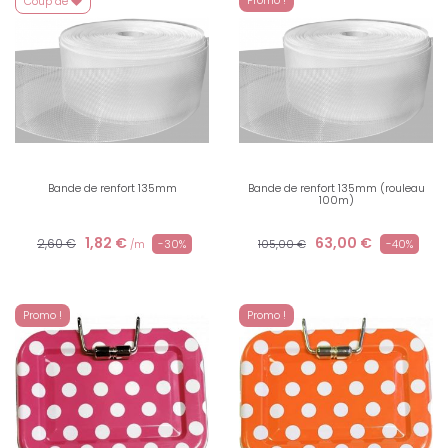
Promo !
Coup de
Bande de renfort 135mm
Bande de renfort 135mm (rouleau
100m)
1,82 €
63,00 €
2,60 €
-30%
105,00 €
-40%
/m
Promo !
Promo !