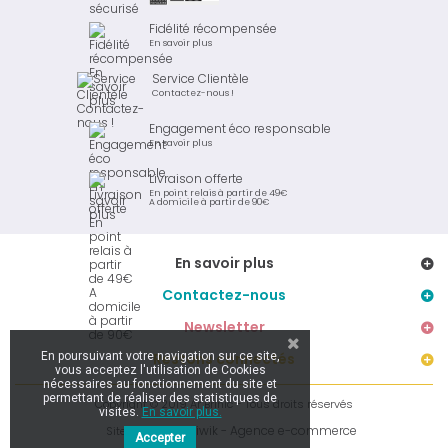
Fidélité récompensée
En savoir plus
Service Clientèle
Contactez-nous !
Engagement éco responsable
En savoir plus
Livraison offerte
En point relais à partir de 49€
A domicile à partir de 90€
En savoir plus
Contactez-nous
Newsletter
En poursuivant votre navigation sur ce site,
Restons connectés
vous acceptez l'utilisation de Cookies
nécessaires au fonctionnement du site et
permettant de réaliser des statistiques de
Copyright © 2019 Ar Brinic - Tous droits réservés
visites.
En savoir plus.
Kiwik - Agence e-commerce
Site réalisé par
Accepter