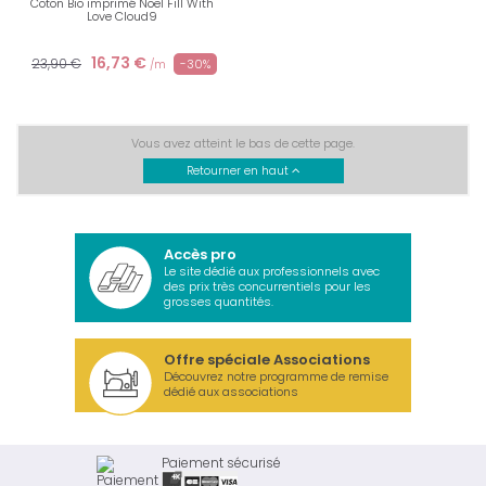
Coton Bio imprimé Noel Fill With
Love Cloud9
16,73 €
23,90 €
-30%
/m
Vous avez atteint le bas de cette page.
Retourner en haut
Accès pro
Le site dédié aux professionnels avec
des prix très concurrentiels pour les
grosses quantités.
Offre spéciale Associations
Découvrez notre programme de remise
dédié aux associations
Paiement sécurisé