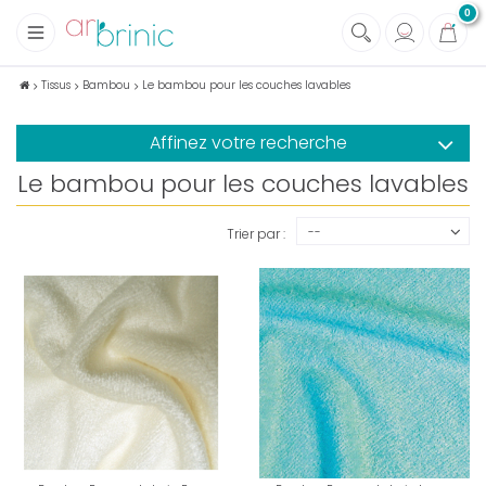
0
+
Tissus
Tissus
Bambou
Le bambou pour les couches lavables
+
Mercerie
Affinez votre recherche
+
Soins et Santé au naturel
Le bambou pour les couches lavables
+
Maison écologique
+
Lectures
--
Trier par :