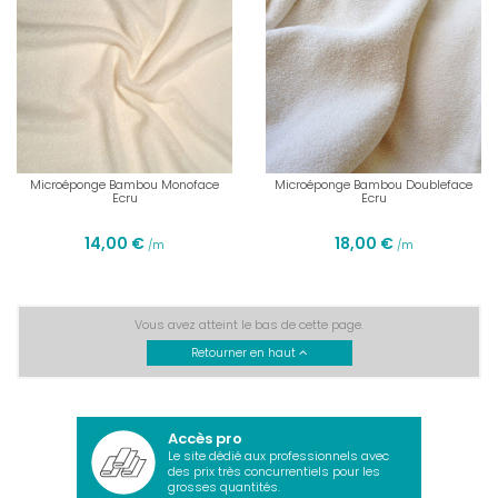
Microéponge Bambou Monoface
Microéponge Bambou Doubleface
Ecru
Ecru
14,00 €
18,00 €
/m
/m
Vous avez atteint le bas de cette page.
Retourner en haut
Accès pro
Le site dédié aux professionnels avec
des prix très concurrentiels pour les
grosses quantités.