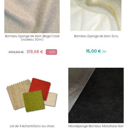
Bambou Eponge de bain Beige Craie
Bambou Eponge de bain Ecru
(rouleau 30m)
15,00 €
319,68 €
/m
399,60 €
-20%
Lot de 4 échantillons au choix
Microéponge Bambou Monoface Noir