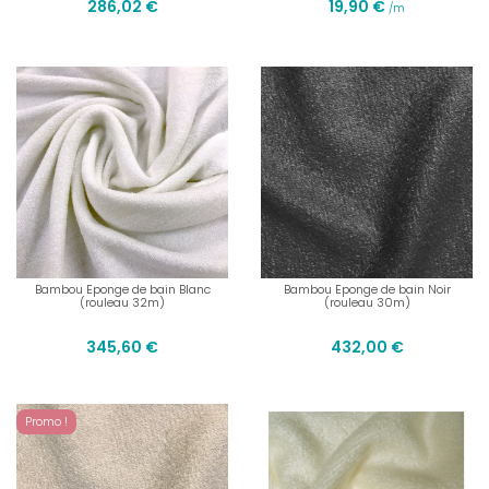
286,02 €
19,90 €
/m
Bambou Eponge de bain Blanc
Bambou Eponge de bain Noir
(rouleau 32m)
(rouleau 30m)
345,60 €
432,00 €
Promo !