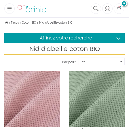
0
+
Tissus
Tissus
Coton BIO
Nid d'abeille coton BIO
+
Mercerie
Affinez votre recherche
+
Soins et Santé au naturel
Nid d'abeille coton BIO
+
Maison écologique
+
Lectures
--
Trier par :