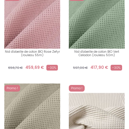
Nid d'abeille de coton BIO Rose Zefyr
Nid d'abeille de coton BIO Vert
(rouleau 55m)
Celadon (rouleau 50m)
459,69 €
417,90 €
656,70 €
-30%
597,00 €
-30%
Promo !
Promo !