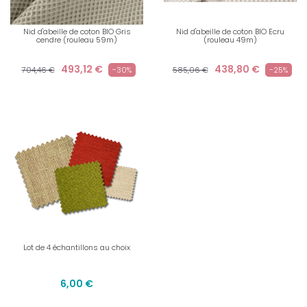
Nid d'abeille de coton BIO Gris
Nid d'abeille de coton BIO Ecru
cendre (rouleau 59m)
(rouleau 49m)
493,12 €
438,80 €
704,46 €
-30%
585,06 €
-25%
Lot de 4 échantillons au choix
6,00 €