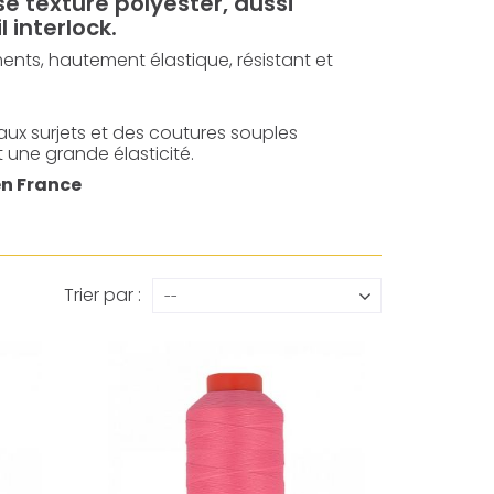
se texturé polyester, aussi
l interlock.
aments, hautement élastique, résistant et
ux surjets et des coutures souples
 une grande élasticité.
en France
Trier par :
--