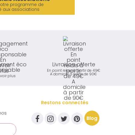
notre programme de
é aux associations
ment éco
Livraison offerte
onsable
En point relais à partir de 49€
A domicile à partir de 90€
voir plus
Restons connectés
nos
Blog