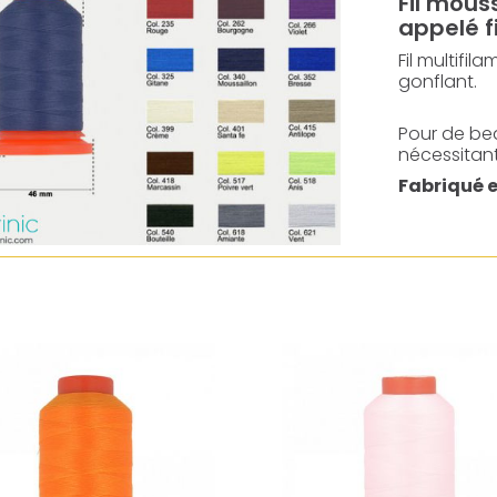
Fil mous
appelé fi
Fil multifil
gonflant.
Pour de bea
nécessitant
Fabriqué 