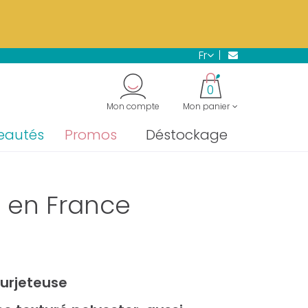
s.
En savoir plus →
fr
"
0
Mon compte
Mon panier
eautés
Promos
Déstockage
é en France
surjeteuse