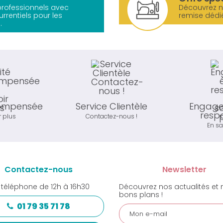
 professionnels avec
Découvrez 
urrentiels pour les
remise dédi
.
compensée
Service Clientèle
Engage
resp
r plus
Contactez-nous !
En sa
Contactez-nous
Newsletter
 téléphone de 12h à 16h30
Découvrez nos actualités et 
bons plans !
01 79 35 71 78