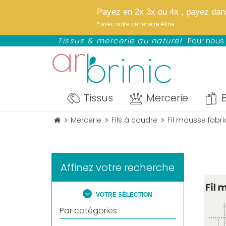
✨
Bientôt : notre
Payez en 2x 3x ou 4x , payez dans 
NOUVEAU : avez Paypal profitez d
* avec notre partenaire Alma
*selon éligibilité définie par Paypal
Tissus & mercerie au naturel
Pour nous 
Tissus
Mercerie
B
Mercerie
Fils à coudre
Fil mousse fabr
Affinez votre recherche
VOTRE SÉLECTION
Par catégories