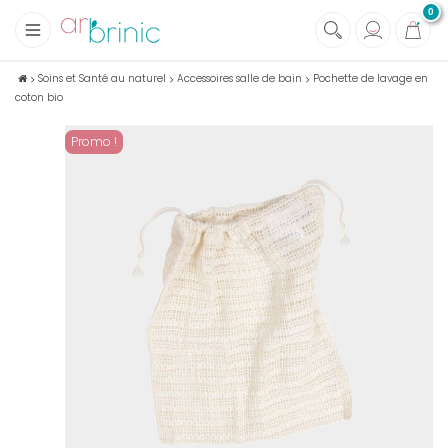
0
+
Tissus
Soins et Santé au naturel
Accessoires salle de bain
Pochette de lavage en
coton bio
+
Mercerie
+
Soins et Santé au naturel
Promo !
+
Maison écologique
+
Lectures