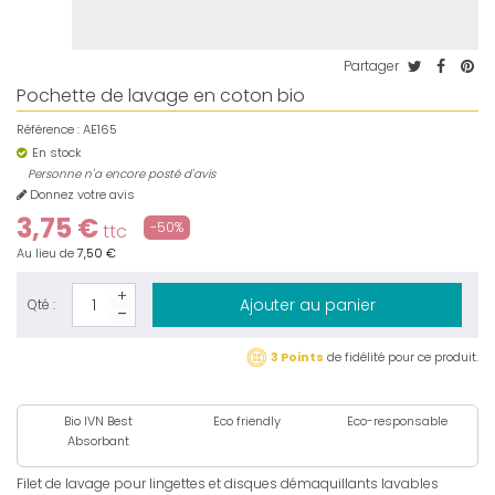
Partager
Pochette de lavage en coton bio
Référence :
AE165
En stock
Personne n'a encore posté d'avis
Donnez votre avis
3,75 €
-50%
ttc
Au lieu de
7,50 €
Ajouter au panier
Qté :
3 Points
de fidélité pour ce produit.
Bio IVN Best
Eco friendly
Eco-responsable
Absorbant
Filet de lavage pour lingettes et disques démaquillants lavables