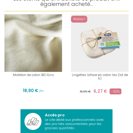
également acheté...
Promo !
Molleton de coton BIO Ecru
Lingettes biface en coton bio (lot de
5)
18,90 €
6,27 €
/m
8,95 €
-30%
Accès pro
Le site dédié aux professionnels avec
des prix très concurrentiels pour les
grosses quantités.