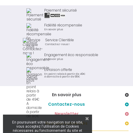
Paiement sécurisé
Fidélité récompensée
En savoir plus
Service Clientèle
Contactez-nous !
Engagement éco responsable
En savoir plus
Livraison offerte
En point relais à partir de 49€
A domicile à partir de 90€
En savoir plus
Contactez-nous
Newsletter
En poursuivant votre navigation sur ce site,
Restons connectés
vous acceptez l'utilisation de Cookies
nécessaires au fonctionnement du site et