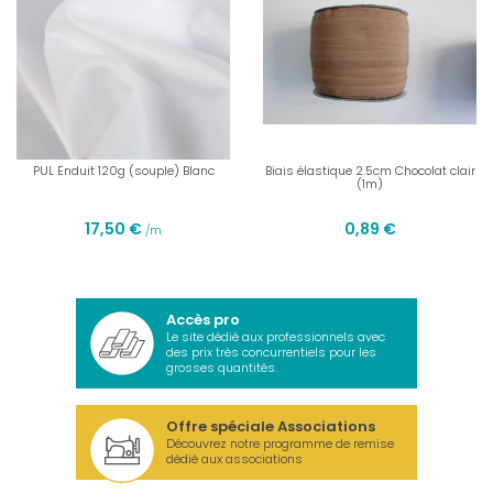
PUL Enduit 120g (souple) Blanc
Biais élastique 2.5cm Chocolat clair
(1m)
17,50 €
0,89 €
/m
Accès pro
Le site dédié aux professionnels avec
des prix très concurrentiels pour les
grosses quantités.
Offre spéciale Associations
Découvrez notre programme de remise
dédié aux associations