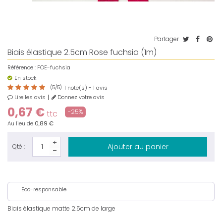
Partager
Biais élastique 2.5cm Rose fuchsia (1m)
Référence :
FOE-fuchsia
En stock
(
5
/
5
)
note(s) -
avis
1
1
Lire les avis
Donnez votre avis
0,67 €
-25%
ttc
Au lieu de
0,89 €
Ajouter au panier
Qté :
Eco-responsable
Biais élastique matte 2.5cm de large