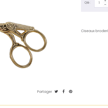
Qté :
Ciseaux brode
Partager