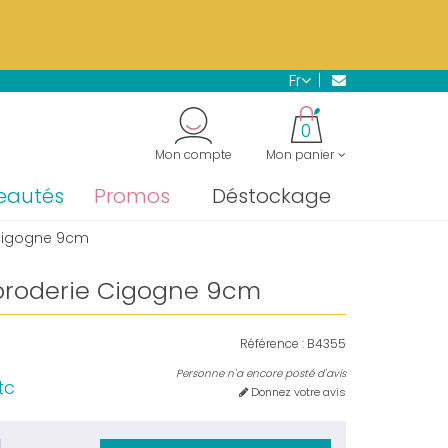
s.
En savoir plus →
fr
"
0
Mon compte
Mon panier
eautés
Promos
Déstockage
 Cigogne 9cm
broderie Cigogne 9cm
Référence :
B4355
Personne n'a encore posté d'avis
tc
Donnez votre avis