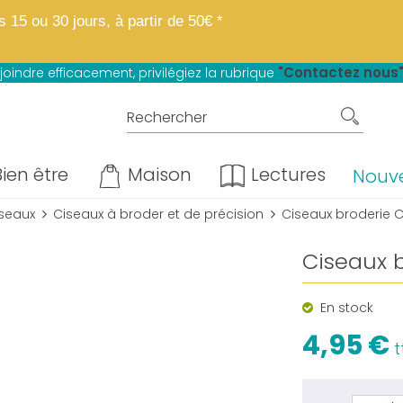
 boutique fait peau neuve.
Mêmes matières, mêmes prix, mêmes avantage
15 ou 30 jours, à partir de 50€ *
u paiement en 4 fois sans frais*
"Contactez nous
joindre efficacement, privilégiez la rubrique
ien être
Maison
Lectures
Nouv
seaux
Ciseaux à broder et de précision
Ciseaux broderie
Ciseaux 
En stock
4,95 €
t