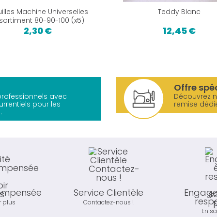
uilles Machine Universelles
Teddy Blanc
sortiment 80-90-100 (x5)
2,30 €
12,45 €
Offre spé
 professionnels avec
Découvrez 
urrentiels pour les
remise dédi
.
compensée
Service Clientèle
Engage
resp
r plus
Contactez-nous !
En sa