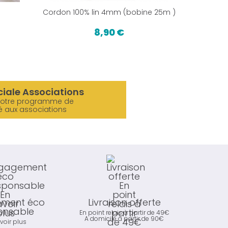
Cordon 100% lin 4mm (bobine 25m )
Nid d'
8,90 €
ciale Associations
notre programme de
é aux associations
ment éco
Livraison offerte
onsable
En point relais à partir de 49€
A domicile à partir de 90€
voir plus