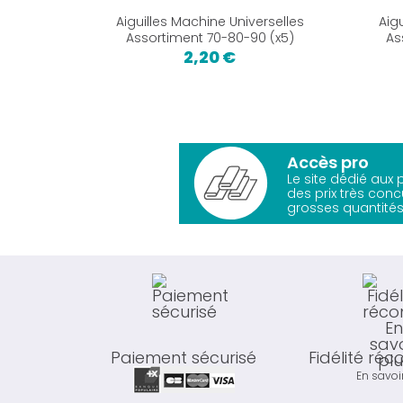
Aiguilles Machine Universelles
Aig
Assortiment 70-80-90 (x5)
As
2,20 €
Accès pro
Le site dédié aux
des prix très conc
grosses quantités
Paiement sécurisé
Fidélité ré
En savoi