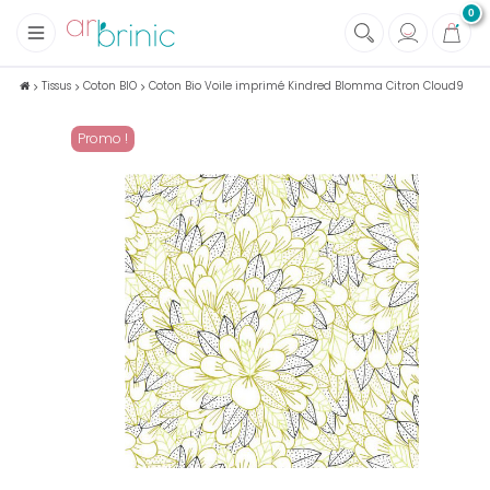
0
+
Tissus
Tissus
Coton BIO
Coton Bio Voile imprimé Kindred Blomma Citron Cloud9
+
Mercerie
Promo !
+
Soins et Santé au naturel
+
Maison écologique
+
Lectures