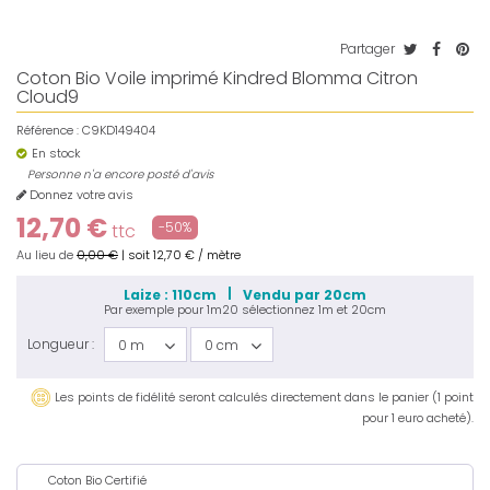
Partager
Coton Bio Voile imprimé Kindred Blomma Citron
Cloud9
Référence :
C9KD149404
En stock
Personne n'a encore posté d'avis
Donnez votre avis
12,70 €
-50%
ttc
Au lieu de
0,00 €
|
soit
12,70 €
/ mètre
Laize : 110cm
Vendu par 20cm
Par exemple pour
1m20
sélectionnez
1m
et
20cm
Longueur :
0 m
0 cm
Les points de fidélité seront calculés directement dans le panier (1 point
pour 1 euro acheté).
Coton Bio Certifié