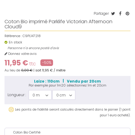
Partager
Coton Bio imprimé Parklife Victorian Afternoon
Cloud9
Référence :
C9PL147218
En stock
Personne n'a encore posté d'avis
Donnez votre avis
11,95 €
-50%
ttc
Au lieu de
0,00 €
|
soit
11,95 €
/ mètre
Laize : 110cm
Vendu par 20cm
Par exemple pour
1m20
sélectionnez
1m
et
20cm
Longueur :
0 m
0 cm
Les points de fidélité seront calculés directement dans le panier (1 point
pour 1 euro acheté).
Coton Bio Certifié