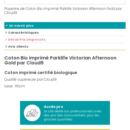
Popeline de Coton Bio imprimé Parklife Victorian Afternoon Gold par
Cloud9
En savoir plus
Caractéristiques
Détail Prix Dégressifs
Avis clients
Coton Bio imprimé Parklife Victorian Afternoon
Gold par Cloud9
Coton imprimé certifié biologique
Qualité supérieure par Cloud9
Laize : 110cm
Accès pro
Le site dédié aux professionnels avec
des prix très concurrentiels pour les
grosses quantités.