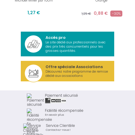
Michael Miller par 10cm
Orange
1,27 €
0,88 €
1,25 €
-30%
Accès pro
Le site dédié aux professionnels avec
des prix très concurrentiels pour les
grosses quantités.
Offre spéciale Associations
Découvrez notre programme de remise
dédié aux associations
Paiement sécurisé
Fidélité récompensée
En savoir plus
Service Clientèle
Contactez-nous !