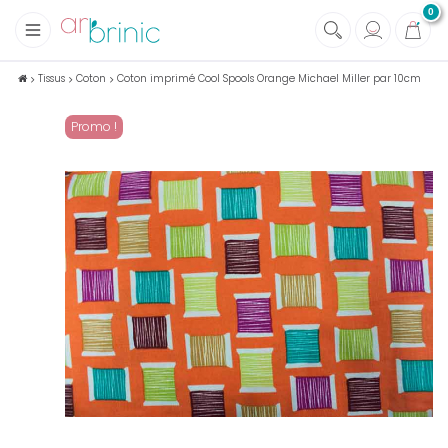
0
+
Tissus
Tissus
Coton
Coton imprimé Cool Spools Orange Michael Miller par 10cm
+
Mercerie
Promo !
+
Soins et Santé au naturel
+
Maison écologique
+
Lectures