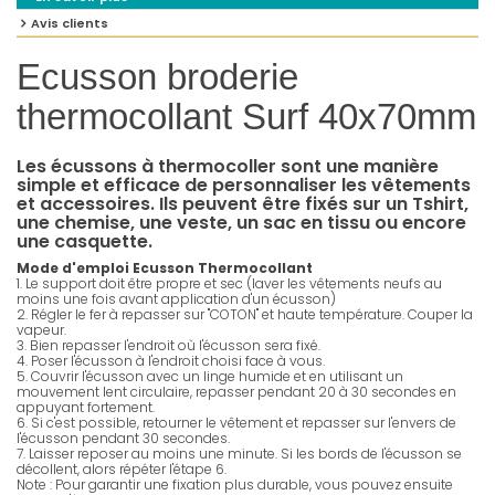
Avis clients
Ecusson broderie
thermocollant Surf 40x70mm
Les écussons à thermocoller sont une manière
simple et efficace de personnaliser les vêtements
et accessoires. Ils peuvent être fixés sur un Tshirt,
une chemise, une veste, un sac en tissu ou encore
une casquette.
Mode d'emploi Ecusson Thermocollant
1. Le support doit être propre et sec (laver les vêtements neufs au
moins une fois avant application d'un écusson)
2. Régler le fer à repasser sur "COTON" et haute température. Couper la
vapeur.
3. Bien repasser l'endroit où l'écusson sera fixé.
4. Poser l'écusson à l'endroit choisi face à vous.
5. Couvrir l'écusson avec un linge humide et en utilisant un
mouvement lent circulaire, repasser pendant 20 à 30 secondes en
appuyant fortement.
6. Si c'est possible, retourner le vêtement et repasser sur l'envers de
l'écusson pendant 30 secondes.
7. Laisser reposer au moins une minute. Si les bords de l'écusson se
décollent, alors répéter l'étape 6.
Note : Pour garantir une fixation plus durable, vous pouvez ensuite