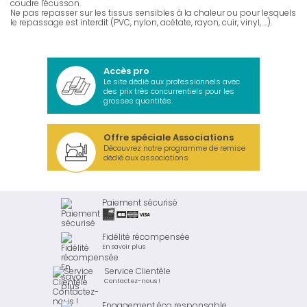
coudre l'écusson.
Ne pas repasser sur les tissus sensibles à la chaleur ou pour lesquels
le repassage est interdit (PVC, nylon, acétate, rayon, cuir, vinyl, ...).
Accès pro
Le site dédié aux professionnels avec
des prix très concurrentiels pour les
grosses quantités.
Offre spéciale Associations
Découvrez notre programme de remise
dédié aux associations
Paiement sécurisé
Fidélité récompensée
En savoir plus
Service Clientèle
Contactez-nous !
Engagement éco responsable