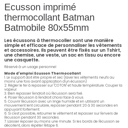
Ecusson imprimé
thermocollant Batman
Batmobile 80x55mm
Les écussons à thermocoller sont une manière
simple et efficace de personnaliser les vêtements
et accessoires. Ils peuvent être fixés sur un Tshirt,
une chemise, une veste, un sac en tissu ou encore
une casquette.
Réservé à un usage personnel
Mode d'emploi Ecusson Thermocollant
1. Le support doit être propre et sec (laver les vêtements neufs au
moins une fois avant application d'un écusson)
2. Régler le fer à repasser sur "COTON" et haute température. Couper la
vapeur.
3. Bien repasser l'endroit où l'écusson sera fixé.
4. Poser l'écusson à l'endroit choisi face à vous.
5. Couvrir l'écusson avec un linge humide et en utilisant un
mouvement lent circulaire, repasser pendant 20 à 30 secondes en
appuyant fortement.
6. Si c'est possible, retourner le vêtement et repasser sur l'envers de
l'écusson pendant 30 secondes.
7. Laisser reposer au moins une minute. Si les bords de l'écusson se
décollent, alors répéter l'étape 6.