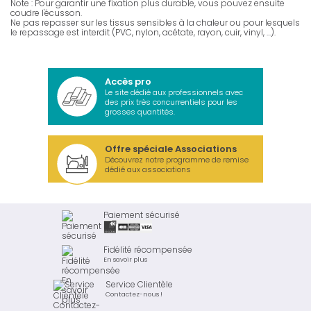
Note : Pour garantir une fixation plus durable, vous pouvez ensuite
coudre l'écusson.
Ne pas repasser sur les tissus sensibles à la chaleur ou pour lesquels
le repassage est interdit (PVC, nylon, acétate, rayon, cuir, vinyl, ...).
Accès pro
Le site dédié aux professionnels avec
des prix très concurrentiels pour les
grosses quantités.
Offre spéciale Associations
Découvrez notre programme de remise
dédié aux associations
Paiement sécurisé
Fidélité récompensée
En savoir plus
Service Clientèle
Contactez-nous !