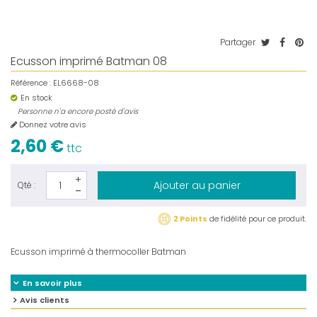
Partager
Ecusson imprimé Batman 08
Référence :
EL6668-08
En stock
Personne n'a encore posté d'avis
Donnez votre avis
2,60 €
ttc
Ajouter au panier
Qté :
2 Points
de fidélité pour ce produit.
Ecusson imprimé à thermocoller Batman
En savoir plus
Avis clients