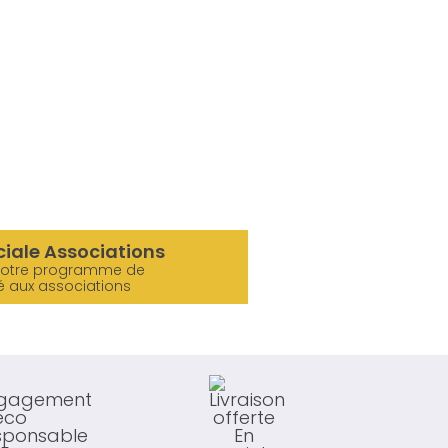
ciale Associations
notre programme de
é aux associations