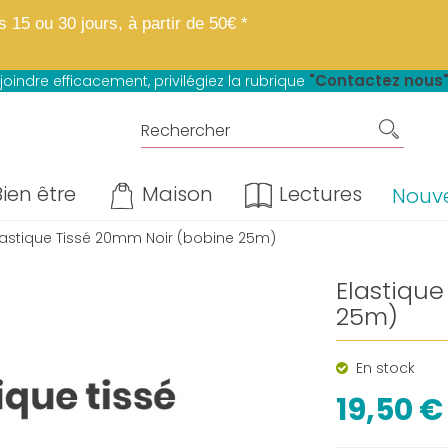
 boutique fait peau neuve.
Mêmes matières, mêmes prix, mêmes avantage
15 ou 30 jours, à partir de 50€ *
u paiement en 4 fois sans frais*
"Contactez nous
joindre efficacement, privilégiez la rubrique
ien être
Maison
Lectures
Nouv
lastique Tissé 20mm Noir (bobine 25m)
Elastiqu
25m)
En stock
19,50 €