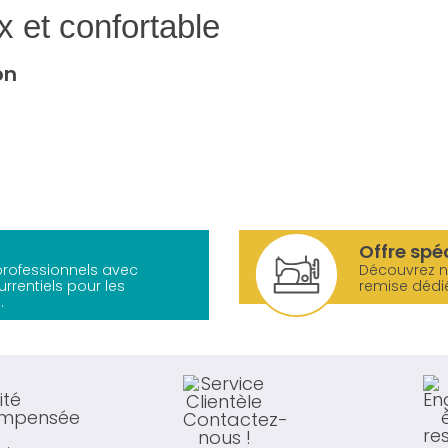
x et confortable
on
Offre spé
 professionnels avec
Découvrez 
urrentiels pour les
remise dédi
.