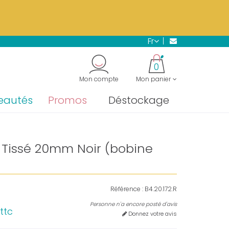
s.
En savoir plus →
fr
"
0
Mon compte
Mon panier
eautés
Promos
Déstockage
e Tissé 20mm Noir (bobine
Référence :
B4.20.172.R
Personne n'a encore posté d'avis
ttc
Donnez votre avis