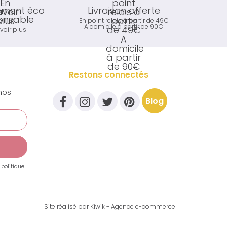
ment éco
Livraison offerte
onsable
En point relais à partir de 49€
A domicile à partir de 90€
voir plus
Restons connectés
nos
Blog
a
politique
Site réalisé par
Kiwik - Agence e-commerce