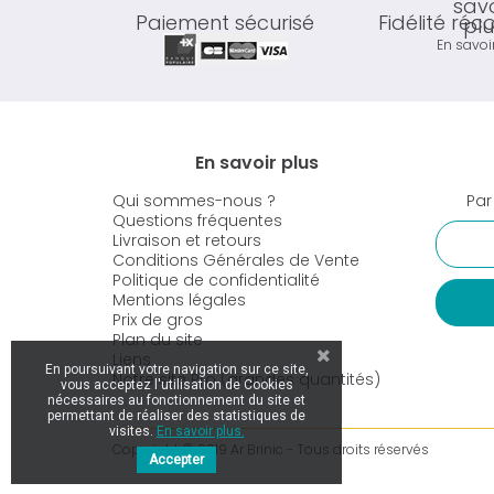
Paiement sécurisé
Fidélité ré
En savoi
En savoir plus
Qui sommes-nous ?
Par
Questions fréquentes
Livraison et retours
Conditions Générales de Vente
Politique de confidentialité
Mentions légales
Prix de gros
Plan du site
Liens
En poursuivant votre navigation sur ce site,
Notre site Pro (grandes quantités)
vous acceptez l'utilisation de Cookies
nécessaires au fonctionnement du site et
permettant de réaliser des statistiques de
visites.
En savoir plus.
Copyright © 2019 Ar Brinic - Tous droits réservés
Accepter