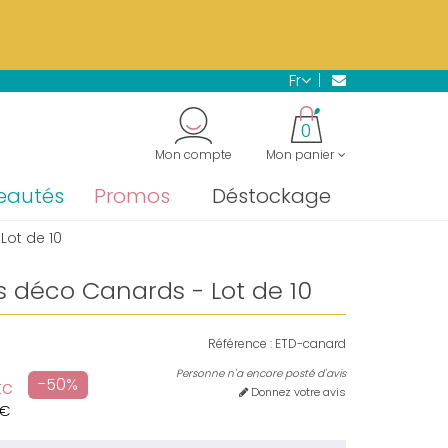
s.
En savoir plus →
fr
"
0
Mon compte
Mon panier
eautés
Promos
Déstockage
Lot de 10
s déco Canards - Lot de 10
Référence :
ETD-canard
Personne n'a encore posté d'avis
-50%
tc
Donnez votre avis
 €