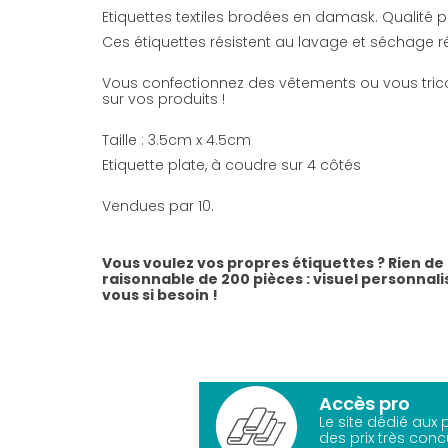
Etiquettes textiles brodées en damask. Qualité p
Ces étiquettes résistent au lavage et séchage r
Vous confectionnez des vêtements ou vous tricot
sur vos produits !
Taille : 3.5cm x 4.5cm
Etiquette plate, à coudre sur 4 côtés
Vendues par 10.
Vous voulez vos propres étiquettes ? Rien d
raisonnable de 200 pièces : visuel personnalis
vous si besoin !
Accès pro
Le site dédié aux
des prix très conc