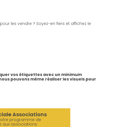
ur les vendre ? Soyez-en fiers et affichez le
riquer vos étiquettes avec un minimum
s, nous pouvons même réaliser les visuels pour
ciale Associations
notre programme de
é aux associations