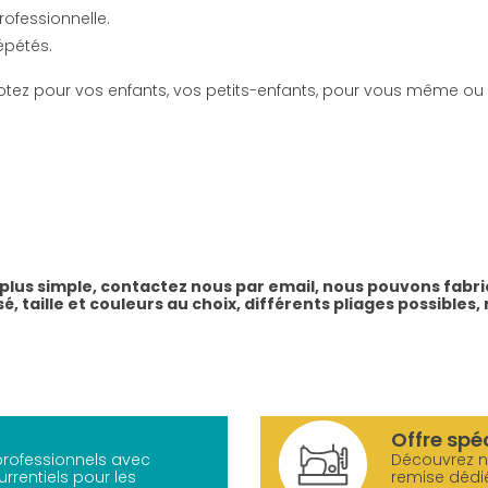
rofessionnelle.
épétés.
ez pour vos enfants, vos petits-enfants, pour vous même ou po
e plus simple, contactez nous par email, nous pouvons fab
é, taille et couleurs au choix, différents pliages possible
Offre spé
 professionnels avec
Découvrez 
urrentiels pour les
remise dédi