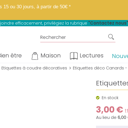
 boutique fait peau neuve.
Mêmes matières, mêmes prix, mêmes avantage
15 ou 30 jours, à partir de 50€ *
u paiement en 4 fois sans frais*
"Contactez nous
joindre efficacement, privilégiez la rubrique
ien être
Maison
Lectures
Nouv
Etiquettes à coudre décoratives
Etiquettes déco Canards - 
Etiquette
En stock
3,00 €
t
Au lieu de
6,00