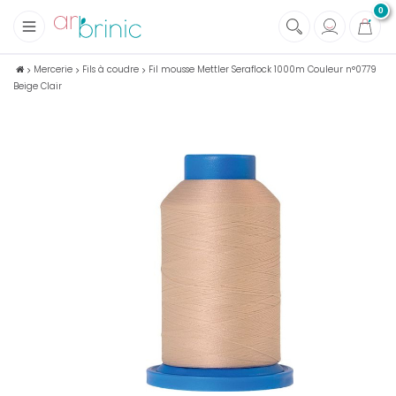
0
+
Tissus
Mercerie
Fils à coudre
Fil mousse Mettler Seraflock 1000m Couleur n°0779
Beige Clair
+
Mercerie
+
Soins et Santé au naturel
+
Maison écologique
+
Lectures