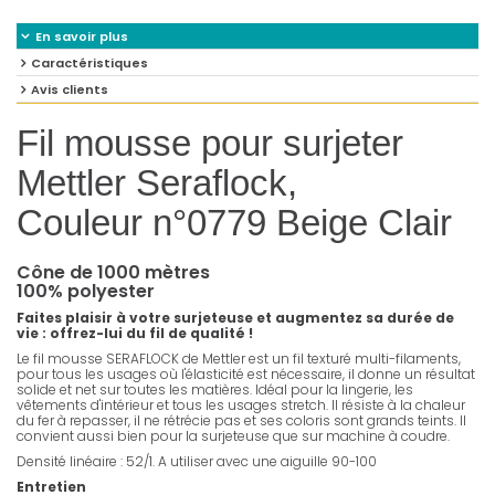
En savoir plus
Caractéristiques
Avis clients
Fil mousse pour surjeter
Mettler Seraflock,
Couleur n°0779 Beige Clair
Cône de 1000 mètres
100% polyester
Faites plaisir à votre surjeteuse et augmentez sa durée de
vie : offrez-lui du fil de qualité !
Le fil mousse SERAFLOCK de Mettler est un fil texturé multi-filaments,
pour tous les usages où l'élasticité est nécessaire, il donne un résultat
solide et net sur toutes les matières. Idéal pour la lingerie, les
vêtements d'intérieur et tous les usages stretch. Il résiste à la chaleur
du fer à repasser, il ne rétrécie pas et ses coloris sont grands teints. Il
convient aussi bien pour la surjeteuse que sur machine à coudre.
Densité linéaire : 52/1. A utiliser avec une aiguille 90-100
Entretien