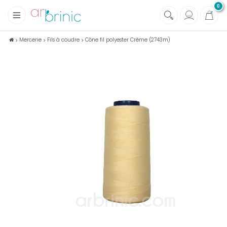
0
+
Tissus
Mercerie
Fils à coudre
Cône fil polyester Crème (2743m)
+
Mercerie
+
Soins et Santé au naturel
+
Maison écologique
+
Lectures