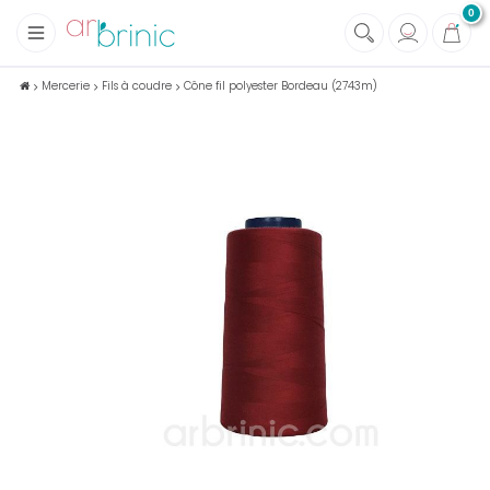
0
+
Tissus
Mercerie
Fils à coudre
Cône fil polyester Bordeau (2743m)
+
Mercerie
+
Soins et Santé au naturel
+
Maison écologique
+
Lectures