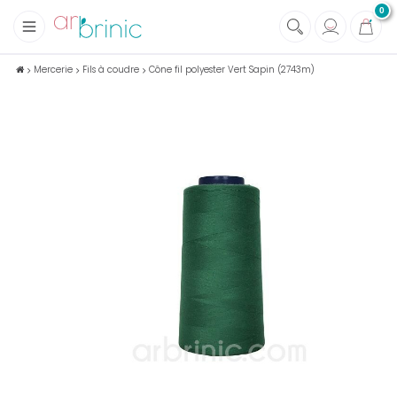
0
+
Tissus
Mercerie
Fils à coudre
Cône fil polyester Vert Sapin (2743m)
+
Mercerie
+
Soins et Santé au naturel
+
Maison écologique
+
Lectures