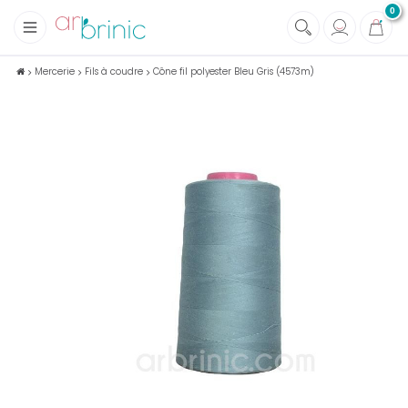
0
+
Tissus
Mercerie
Fils à coudre
Cône fil polyester Bleu Gris (4573m)
+
Mercerie
+
Soins et Santé au naturel
+
Maison écologique
+
Lectures