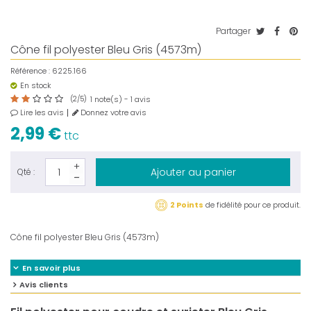
Partager
Cône fil polyester Bleu Gris (4573m)
Référence :
6225.166
En stock
(
2
/
5
)
note(s) -
avis
1
1
Lire les avis
Donnez votre avis
2,99 €
ttc
Ajouter au panier
Qté :
2 Points
de fidélité pour ce produit.
Cône fil polyester Bleu Gris (4573m)
En savoir plus
Avis clients