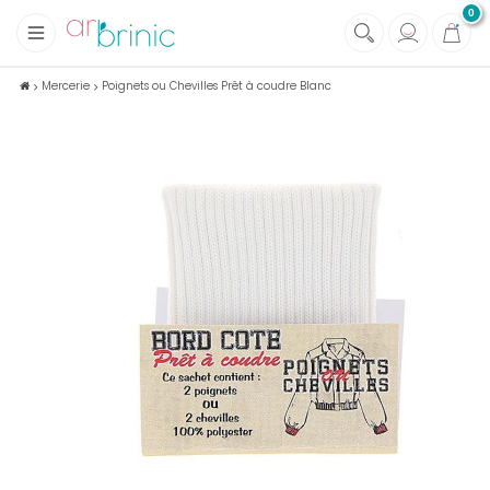
0
+
Tissus
Mercerie
Poignets ou Chevilles Prêt à coudre Blanc
+
Mercerie
+
Soins et Santé au naturel
+
Maison écologique
+
Lectures