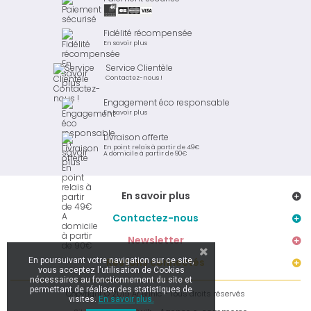
Fidélité récompensée
En savoir plus
Service Clientèle
Contactez-nous !
Engagement éco responsable
En savoir plus
Livraison offerte
En point relais à partir de 49€
A domicile à partir de 90€
En savoir plus
Contactez-nous
Newsletter
En poursuivant votre navigation sur ce site,
Restons connectés
vous acceptez l'utilisation de Cookies
nécessaires au fonctionnement du site et
permettant de réaliser des statistiques de
Copyright © 2019 Ar Brinic - Tous droits réservés
visites.
En savoir plus.