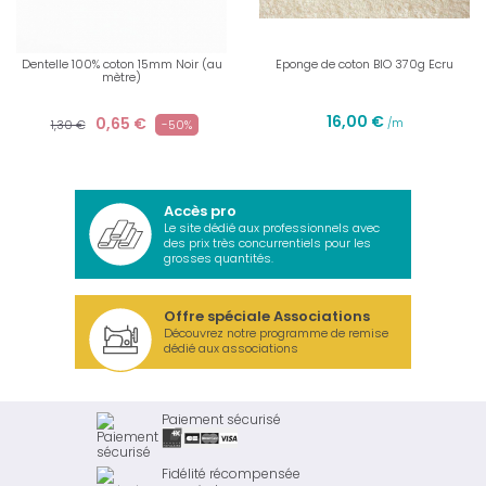
Dentelle 100% coton 15mm Noir (au
Eponge de coton BIO 370g Ecru
mètre)
16,00 €
0,65 €
/m
1,30 €
-50%
Accès pro
Le site dédié aux professionnels avec
des prix très concurrentiels pour les
grosses quantités.
Offre spéciale Associations
Découvrez notre programme de remise
dédié aux associations
Paiement sécurisé
Fidélité récompensée