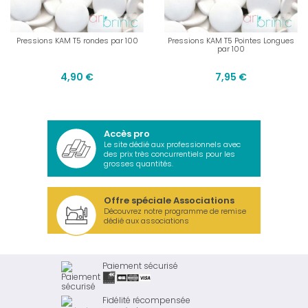
Pressions KAM T5 rondes par 100
Pressions KAM T5 Pointes Longues
par 100
4,90 €
7,95 €
Accès pro
Le site dédié aux professionnels avec
des prix très concurrentiels pour les
grosses quantités.
Offre spéciale Associations
Découvrez notre programme de remise
dédié aux associations
Paiement sécurisé
Fidélité récompensée