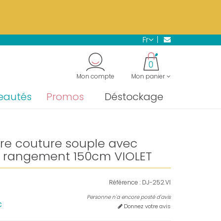
s.
En savoir plus →
fr
"
0
Mon compte
Mon panier
eautés
Promos
Déstockage
re couture souple avec
e rangement 150cm VIOLET
Référence :
DJ-252.VI
Personne n'a encore posté d'avis
c
Donnez votre avis