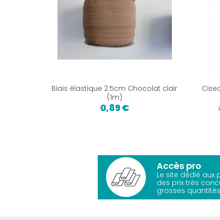
Biais élastique 2.5cm Chocolat clair
Cise
(1m)
0,89 €
Accès pro
Le site dédié aux
des prix très conc
grosses quantités