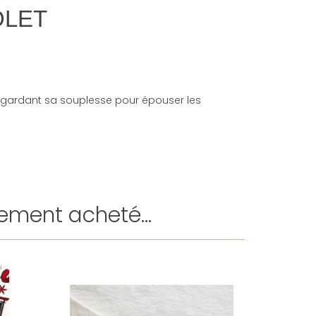
IOLET
ut en gardant sa souplesse pour épouser les
ement acheté...