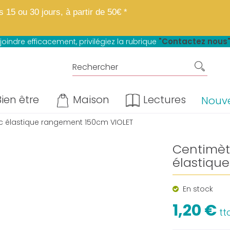
 boutique fait peau neuve.
Mêmes matières, mêmes prix, mêmes avantage
15 ou 30 jours, à partir de 50€ *
u paiement en 4 fois sans frais*
"Contactez nous
joindre efficacement, privilégiez la rubrique
ien être
Maison
Lectures
Nouv
c élastique rangement 150cm VIOLET
Centimèt
élastiqu
En stock
1,20 €
tt