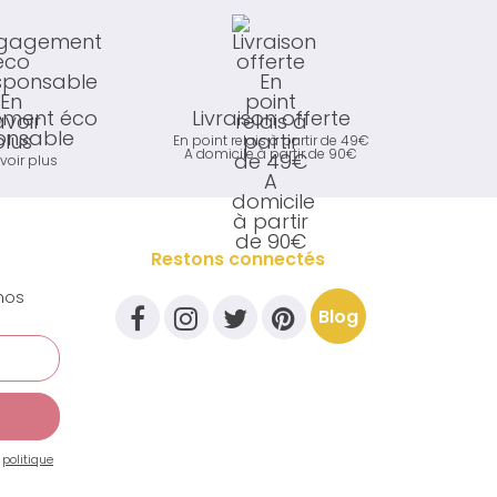
ment éco
Livraison offerte
onsable
En point relais à partir de 49€
A domicile à partir de 90€
voir plus
Restons connectés
nos
Blog
a
politique