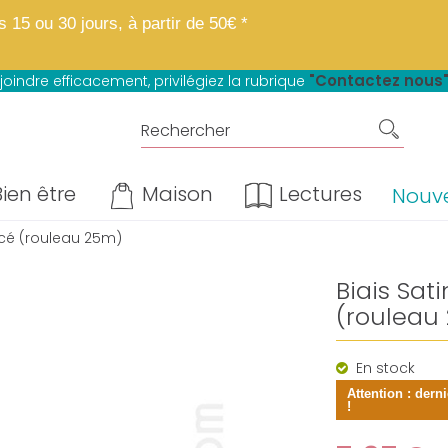
 boutique fait peau neuve.
Mêmes matières, mêmes prix, mêmes avantage
15 ou 30 jours, à partir de 50€ *
u paiement en 4 fois sans frais*
"Contactez nous
joindre efficacement, privilégiez la rubrique
ien être
Maison
Lectures
Nouv
cé (rouleau 25m)
Biais Sa
(rouleau
En stock
Attention : dern
!