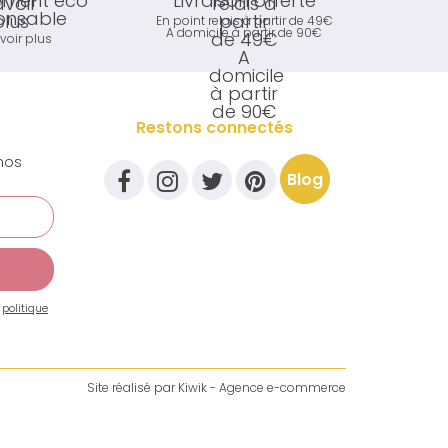
ment éco
Livraison offerte
onsable
En point relais à partir de 49€
A domicile à partir de 90€
voir plus
Restons connectés
nos
Blog
a
politique
Site réalisé par
Kiwik - Agence e-commerce