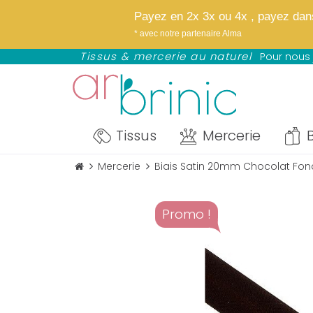
✨
Bientôt : notre
Payez en 2x 3x ou 4x , payez dans 
NOUVEAU : avez Paypal profitez d
* avec notre partenaire Alma
*selon éligibilité définie par Paypal
Tissus & mercerie au naturel
Pour nous 
Tissus
Mercerie
B
Mercerie
Biais Satin 20mm Chocolat Fon
Promo !