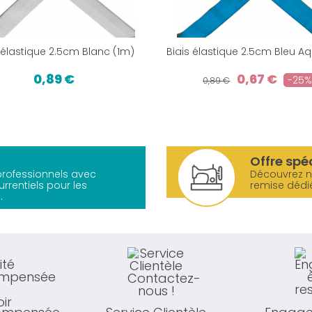
 élastique 2.5cm Blanc (1m)
Biais élastique 2.5cm Bleu A
0,89 €
0,67 €
-25
0,89 €
Offre spé
 professionnels avec
Découvrez 
urrentiels pour les
remise dédi
.