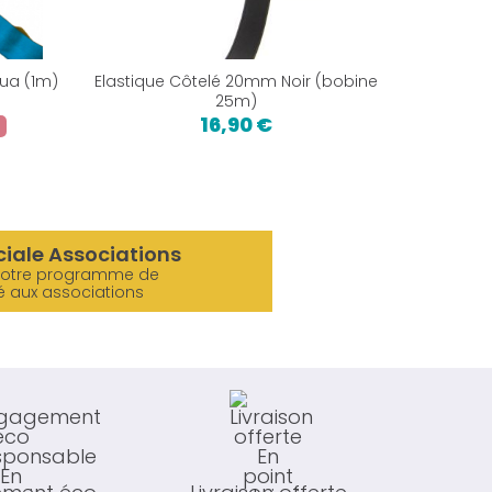
qua (1m)
Elastique Côtelé 20mm Noir (bobine
Pressio
25m)
16,90 €
%
ciale Associations
notre programme de
é aux associations