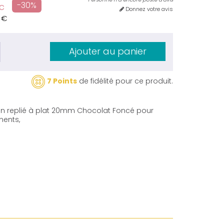
-30%
c
Donnez votre avis
5 €
Ajouter au panier
7 Points
de fidélité pour ce produit.
tin replié à plat 20mm Chocolat Foncé pour
ments,