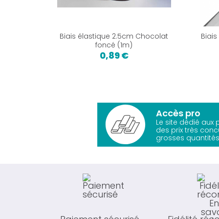
Biais élastique 2.5cm Chocolat
Biais
foncé (1m)
0,89 €
Accès pro
Le site dédié aux
des prix très conc
grosses quantités