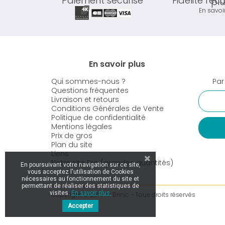
Paiement sécurisé
Fidélité ré
En savoi
En savoir plus
Qui sommes-nous ?
Par
Questions fréquentes
Livraison et retours
Conditions Générales de Vente
Politique de confidentialité
Mentions légales
Prix de gros
Plan du site
Liens
Notre site Pro (grandes quantités)
En poursuivant votre navigation sur ce site,
vous acceptez l'utilisation de Cookies
nécessaires au fonctionnement du site et
permettant de réaliser des statistiques de
visites.
En savoir plus.
Copyright © 2019 Ar Brinic - Tous droits réservés
Accepter