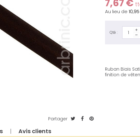
7,67 €
tt
Au lieu de
10,9
Qté :
Ruban Biais Sa
finition de vête
Partager
s
Avis clients