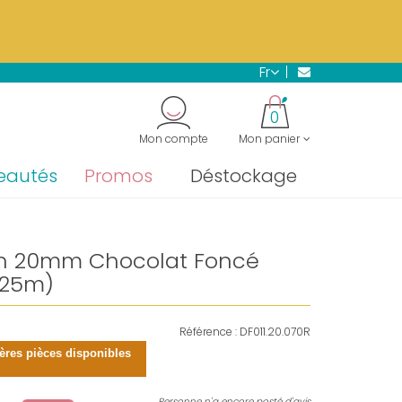
s.
En savoir plus →
fr
"
0
Mon compte
Mon panier
eautés
Promos
Déstockage
tin 20mm Chocolat Foncé
 25m)
Référence :
DF011.20.070R
ières pièces disponibles
Personne n'a encore posté d'avis