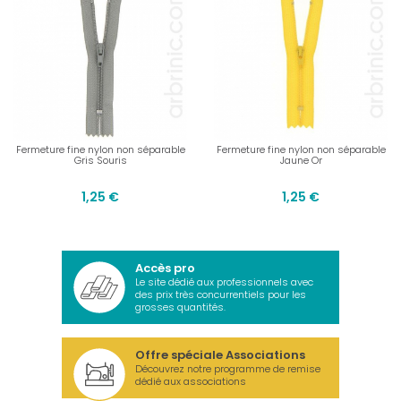
Fermeture fine nylon non séparable
Fermeture fine nylon non séparable
Gris Souris
Jaune Or
1,25 €
1,25 €
Accès pro
Le site dédié aux professionnels avec
des prix très concurrentiels pour les
grosses quantités.
Offre spéciale Associations
Découvrez notre programme de remise
dédié aux associations