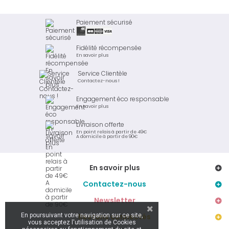
Paiement sécurisé
Fidélité récompensée
En savoir plus
Service Clientèle
Contactez-nous !
Engagement éco responsable
En savoir plus
Livraison offerte
En point relais à partir de 49€
A domicile à partir de 90€
En savoir plus
Contactez-nous
Newsletter
En poursuivant votre navigation sur ce site,
Restons connectés
vous acceptez l'utilisation de Cookies