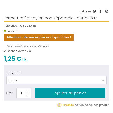
Partager
Fermeture fine nylon non séparable Jaune Clair
Référence :
FG600.10.315
En stock
Attention : dernières pièces disponibles !
Personne n'a encore posté d'avis
Donnez votre avis
1,25 €
ttc
Longueur :
10 cm
Ajouter au panier
Qté :
1 Points
de fidélité pour ce produit.