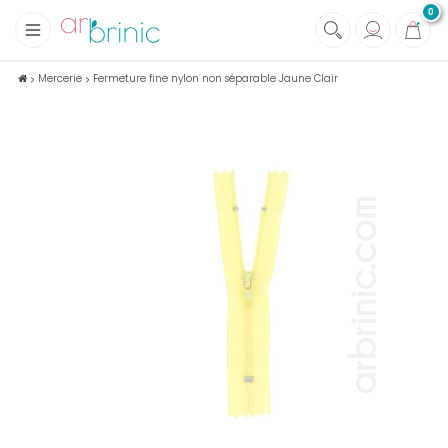
0
+
Tissus
Mercerie
Fermeture fine nylon non séparable Jaune Clair
+
Mercerie
+
Soins et Santé au naturel
+
Maison écologique
+
Lectures