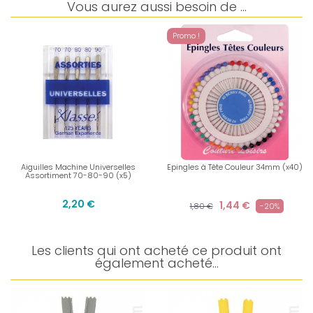
Vous aurez aussi besoin de ...
Promo !
Aiguilles Machine Universelles
Epingles à Tête Couleur 34mm (x40)
Assortiment 70-80-90 (x5)
2,20 €
1,44 €
1,80 €
-20%
Les clients qui ont acheté ce produit ont
également acheté...