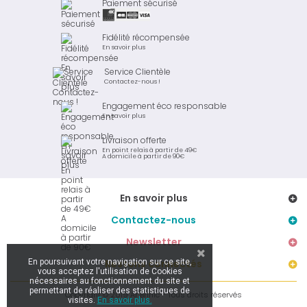
Paiement sécurisé
Fidélité récompensée
En savoir plus
Service Clientèle
Contactez-nous !
Engagement éco responsable
En savoir plus
Livraison offerte
En point relais à partir de 49€
A domicile à partir de 90€
En savoir plus
Contactez-nous
Newsletter
En poursuivant votre navigation sur ce site,
Restons connectés
vous acceptez l'utilisation de Cookies
nécessaires au fonctionnement du site et
permettant de réaliser des statistiques de
Copyright © 2019 Ar Brinic - Tous droits réservés
visites.
En savoir plus.