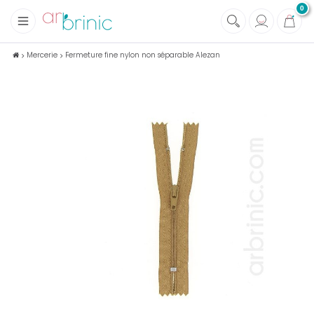
0
+
Tissus
Mercerie
Fermeture fine nylon non séparable Alezan
+
Mercerie
+
Soins et Santé au naturel
+
Maison écologique
+
Lectures