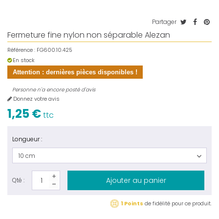
Partager
Fermeture fine nylon non séparable Alezan
Référence :
FG600.10.425
En stock
Attention : dernières pièces disponibles !
Personne n'a encore posté d'avis
Donnez votre avis
1,25 €
ttc
Longueur :
10 cm
Ajouter au panier
Qté :
1 Points
de fidélité pour ce produit.