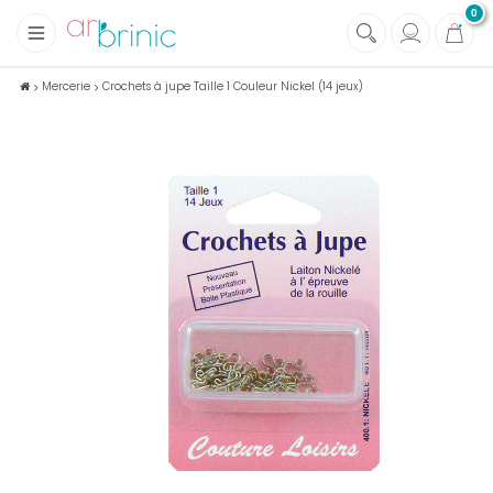
0
+
Tissus
Mercerie
Crochets à jupe Taille 1 Couleur Nickel (14 jeux)
+
Mercerie
+
Soins et Santé au naturel
+
Maison écologique
+
Lectures