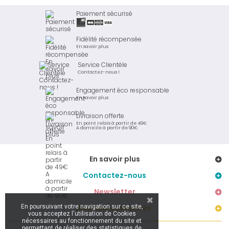
Paiement sécurisé
Fidélité récompensée
En savoir plus
Service Clientèle
Contactez-nous !
Engagement éco responsable
En savoir plus
Livraison offerte
En point relais à partir de 49€
A domicile à partir de 90€
En savoir plus
Contactez-nous
Newsletter
En poursuivant votre navigation sur ce site,
Restons connectés
vous acceptez l'utilisation de Cookies
nécessaires au fonctionnement du site et
permettant de réaliser des statistiques de