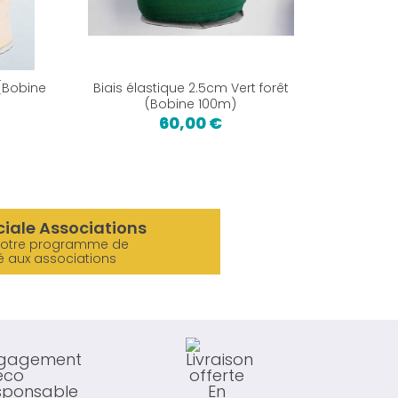
(Bobine
Biais élastique 2.5cm Vert forêt
Tissu 
(Bobine 100m)
60,00 €
ciale Associations
notre programme de
é aux associations