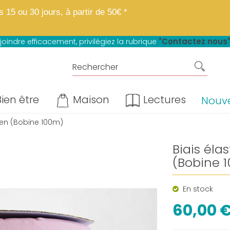
 boutique fait peau neuve.
Mêmes matières, mêmes prix, mêmes avantage
15 ou 30 jours, à partir de 50€ *
u paiement en 4 fois sans frais*
"Contactez nous
joindre efficacement, privilégiez la rubrique
ien être
Maison
Lectures
Nouv
ien (Bobine 100m)
Biais éla
(Bobine 
En stock
60,00 