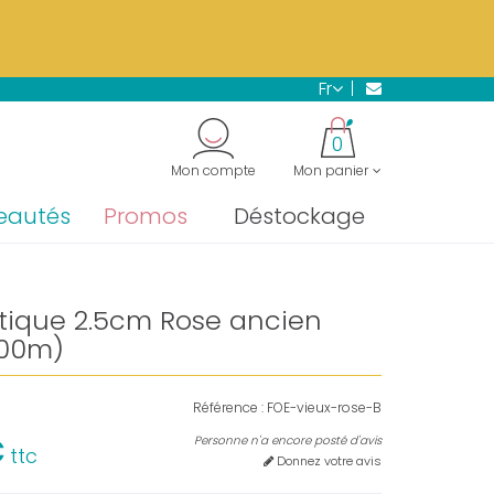
s.
En savoir plus →
fr
"
0
Mon compte
Mon panier
eautés
Promos
Déstockage
stique 2.5cm Rose ancien
100m)
Référence :
FOE-vieux-rose-B
€
Personne n'a encore posté d'avis
ttc
Donnez votre avis