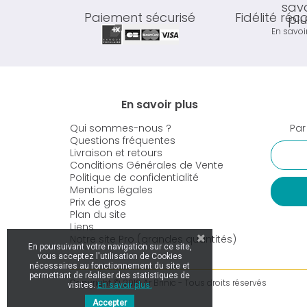
Paiement sécurisé
Fidélité ré
En savoi
En savoir plus
Qui sommes-nous ?
Par
Questions fréquentes
Livraison et retours
Conditions Générales de Vente
Politique de confidentialité
Mentions légales
Prix de gros
Plan du site
Liens
Notre site Pro (grandes quantités)
En poursuivant votre navigation sur ce site,
vous acceptez l'utilisation de Cookies
nécessaires au fonctionnement du site et
permettant de réaliser des statistiques de
Copyright © 2019 Ar Brinic - Tous droits réservés
visites.
En savoir plus.
Accepter