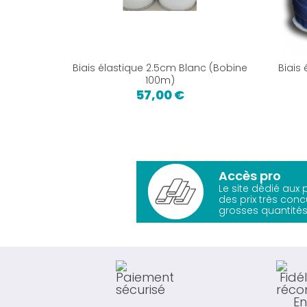
Biais élastique 2.5cm Blanc (Bobine
Biais
100m)
57,00 €
Accès pro
Le site dédié aux
des prix très conc
grosses quantités