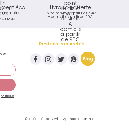
ment éco
Livraison offerte
onsable
En point relais à partir de 49€
A domicile à partir de 90€
voir plus
Restons connectés
nos
Blog
a
politique
Site réalisé par
Kiwik - Agence e-commerce