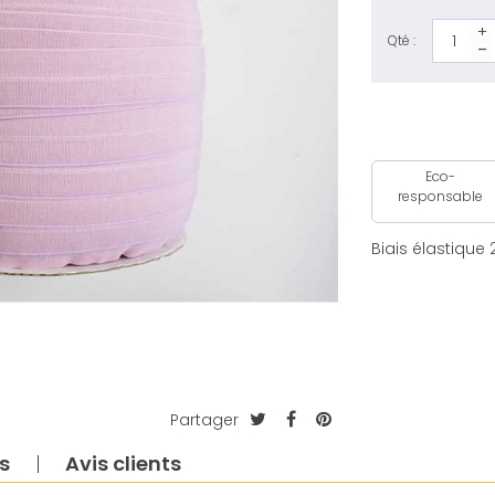
Qté :
Eco-
responsable
Biais élastique
Partager
s
Avis clients