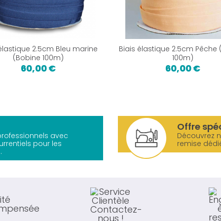
 élastique 2.5cm Bleu marine
Biais élastique 2.5cm Pêche 
(Bobine 100m)
100m)
60,00 €
60,00 €
Offre spé
 professionnels avec
Découvrez 
urrentiels pour les
remise dédi
.