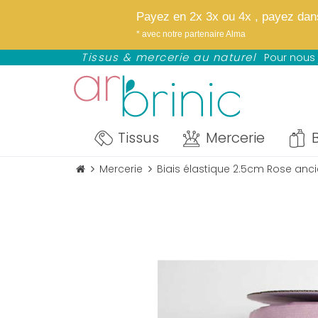
✨
Bientôt : notre
Payez en 2x 3x ou 4x , payez dans 
NOUVEAU : avez Paypal profitez d
* avec notre partenaire Alma
*selon éligibilité définie par Paypal
Tissus & mercerie au naturel
Pour nous 
Tissus
Mercerie
B
Mercerie
Biais élastique 2.5cm Rose anc