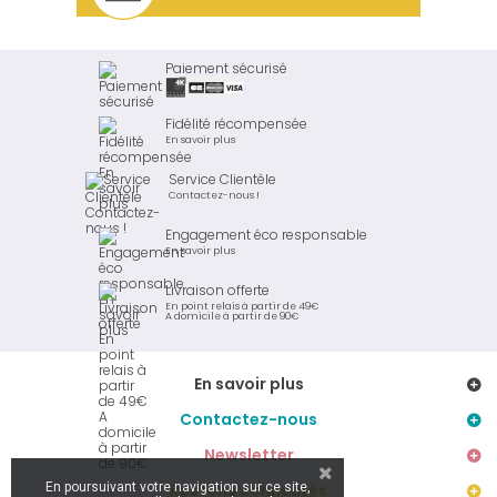
Paiement sécurisé
Fidélité récompensée
En savoir plus
Service Clientèle
Contactez-nous !
Engagement éco responsable
En savoir plus
Livraison offerte
En point relais à partir de 49€
A domicile à partir de 90€
En savoir plus
Contactez-nous
Newsletter
En poursuivant votre navigation sur ce site,
Restons connectés