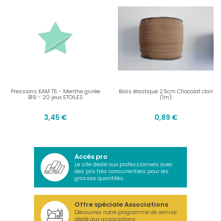
Pressions KAM T5 - Menthe givrée
Biais élastique 2.5cm Chocolat clair
B19 - 20 jeux ETOILES
(1m)
3,45 €
0,89 €
Accès pro
Le site dédié aux professionnels avec
des prix très concurrentiels pour les
grosses quantités.
Offre spéciale Associations
Découvrez notre programme de remise
dédié aux associations