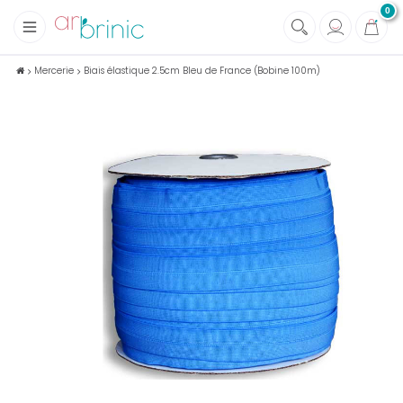
0
+
Tissus
Mercerie
Biais élastique 2.5cm Bleu de France (Bobine 100m)
+
Mercerie
+
Soins et Santé au naturel
+
Maison écologique
+
Lectures