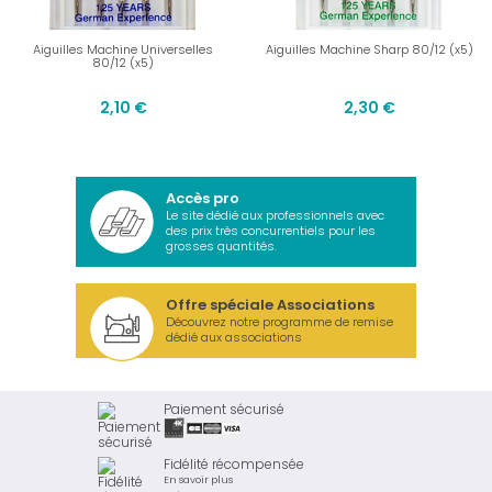
Aiguilles Machine Universelles
Aiguilles Machine Sharp 80/12 (x5)
80/12 (x5)
2,10 €
2,30 €
Accès pro
Le site dédié aux professionnels avec
des prix très concurrentiels pour les
grosses quantités.
Offre spéciale Associations
Découvrez notre programme de remise
dédié aux associations
Paiement sécurisé
Fidélité récompensée
En savoir plus