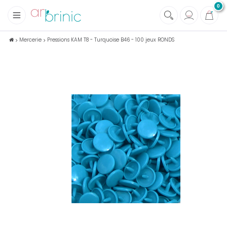
0
+
Tissus
Mercerie
Pressions KAM T8 - Turquoise B46 - 100 jeux RONDS
+
Mercerie
+
Soins et Santé au naturel
+
Maison écologique
+
Lectures