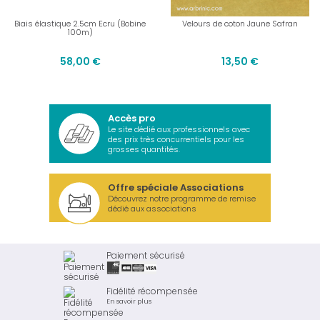
Biais élastique 2.5cm Ecru (Bobine
Velours de coton Jaune Safran
100m)
58,00 €
13,50 €
Accès pro
Le site dédié aux professionnels avec
des prix très concurrentiels pour les
grosses quantités.
Offre spéciale Associations
Découvrez notre programme de remise
dédié aux associations
Paiement sécurisé
Fidélité récompensée
En savoir plus