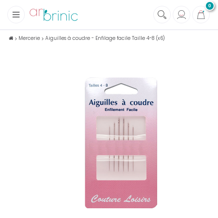
0
+
Tissus
Mercerie
Aiguilles à coudre - Enfilage facile Taille 4-8 (x6)
+
Mercerie
+
Soins et Santé au naturel
+
Maison écologique
+
Lectures