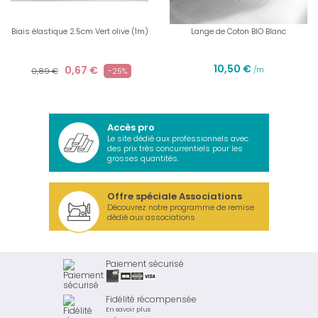
Biais élastique 2.5cm Vert olive (1m)
Lange de Coton BIO Blanc
10,50 €
0,67 €
/m
0,89 €
-25%
Accès pro
Le site dédié aux professionnels avec
des prix très concurrentiels pour les
grosses quantités.
Offre spéciale Associations
Découvrez notre programme de remise
dédié aux associations
Paiement sécurisé
Fidélité récompensée
En savoir plus