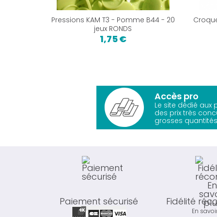
Pressions KAM T3 - Pomme B44 - 20
Croqu
jeux RONDS
1,75 €
Accès pro
Le site dédié aux
des prix très conc
grosses quantités
Paiement sécurisé
Fidélité ré
En savoi