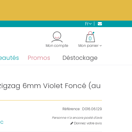
s.
En savoir plus →
fr
"
0
Mon compte
Mon panier
eautés
Promos
Déstockage
zigzag 6mm Violet Foncé (au
Référence :
D016.06.129
Personne n'a encore posté d'avis
tc
Donnez votre avis