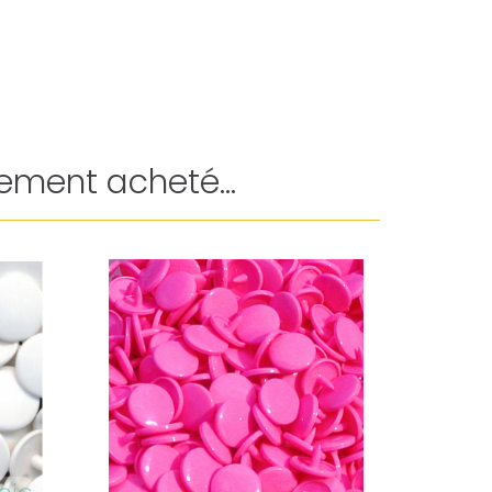
ement acheté...
Promo !