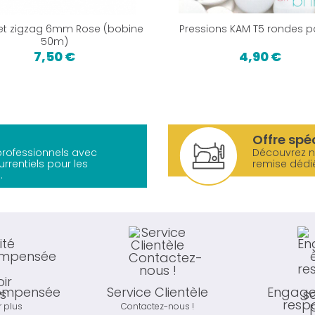
et zigzag 6mm Rose (bobine
Pressions KAM T5 rondes p
50m)
7,50 €
4,90 €
Offre spé
 professionnels avec
Découvrez 
urrentiels pour les
remise dédi
.
compensée
Service Clientèle
Engage
resp
r plus
Contactez-nous !