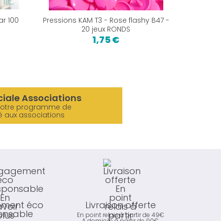
ar 100
Pressions KAM T3 - Rose flashy B47 -
Anneau
20 jeux RONDS
1,75 €
1,2
ciale Associations
notre programme de
é aux associations
ment éco
Livraison offerte
onsable
En point relais à partir de 49€
A domicile à partir de 90€