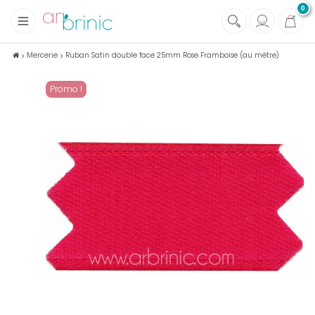
0
+
Tissus
Mercerie
Ruban Satin double face 25mm Rose Framboise (au mètre)
+
Mercerie
Promo !
+
Soins et Santé au naturel
+
Maison écologique
+
Lectures