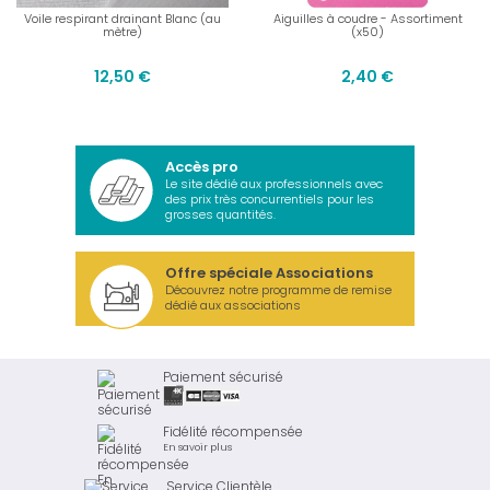
Voile respirant drainant Blanc (au
Aiguilles à coudre - Assortiment
mètre)
(x50)
12,50 €
2,40 €
Accès pro
Le site dédié aux professionnels avec
des prix très concurrentiels pour les
grosses quantités.
Offre spéciale Associations
Découvrez notre programme de remise
dédié aux associations
Paiement sécurisé
Fidélité récompensée
En savoir plus
Service Clientèle