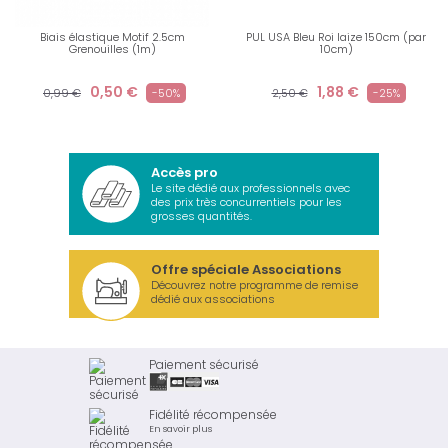
Biais élastique Motif 2.5cm
PUL USA Bleu Roi laize 150cm (par
Grenouilles (1m)
10cm)
0,50 €
1,88 €
0,99 €
-50%
2,50 €
-25%
Accès pro
Le site dédié aux professionnels avec
des prix très concurrentiels pour les
grosses quantités.
Offre spéciale Associations
Découvrez notre programme de remise
dédié aux associations
Paiement sécurisé
Fidélité récompensée
En savoir plus