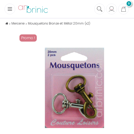
0
+
Tissus
Mercerie
Mousquetons Bronze et Métal 20mm (x2)
+
Mercerie
Promo !
+
Soins et Santé au naturel
+
Maison écologique
+
Lectures