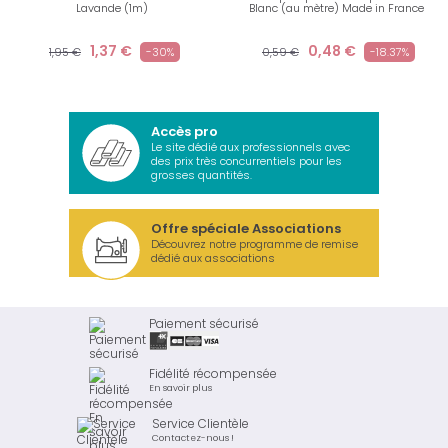
Lavande (1m)
Blanc (au mètre) Made in France
1,37 €
0,48 €
1,95 €
-30%
0,59 €
-18.37%
Accès pro
Le site dédié aux professionnels avec
des prix très concurrentiels pour les
grosses quantités.
Offre spéciale Associations
Découvrez notre programme de remise
dédié aux associations
Paiement sécurisé
Fidélité récompensée
En savoir plus
Service Clientèle
Contactez-nous !