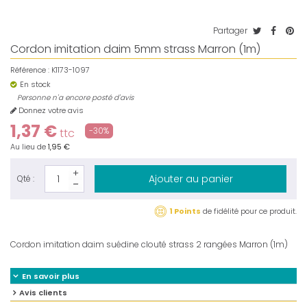
Partager
Cordon imitation daim 5mm strass Marron (1m)
Référence :
K1173-1097
En stock
Personne n'a encore posté d'avis
Donnez votre avis
1,37 €
-30%
ttc
Au lieu de
1,95 €
Ajouter au panier
Qté :
1 Points
de fidélité pour ce produit.
Cordon imitation daim suédine clouté strass 2 rangées Marron (1m)
En savoir plus
Avis clients