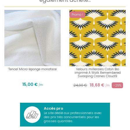
Promo !
Tencel Micro-éponge monoface
Velours milleraies Coton Bio
imprimé A Walk Remembered
Swooping Cranes Cloud9
15,00 €
18,68 €
/m
24,90 €
-25%
/m
Accès pro
Le site dédié aux professionnels avec
des prix très concurrentiels pour les
grosses quantités.