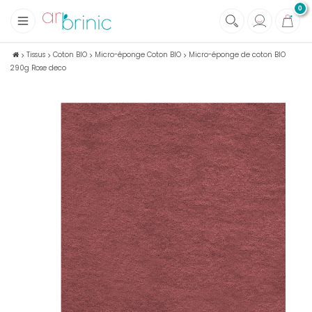
0
+
Tissus
Tissus
Coton BIO
Micro-éponge Coton BIO
Micro-éponge de coton BIO
290g Rose deco
+
Mercerie
+
Soins et Santé au naturel
+
Maison écologique
+
Lectures