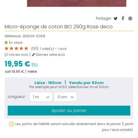
Partager
Micro-éponge de coton BIO 290g Rose deco
Référence :
B3804-3068
En stock
(
5
/
5
)
note(s) -
avis
1
1
Lire les avis
Donnez votre avis
19,95 €
ttc
soit
19,95 €
/ mètre
Laize : 160cm
Vendu par 50cm
Par exemple pour
1m50
sélectionnez
1m
et
50cm
Longueur :
1 m
0 cm
Ajouter au panier
Les points de fidélité seront calculés directement dans le panier (1 point
pour 1 euro acheté).