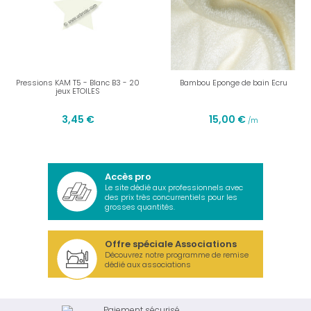
Pressions KAM T5 - Blanc B3 - 20
Bambou Eponge de bain Ecru
jeux ETOILES
3,45 €
15,00 €
/m
Accès pro
Le site dédié aux professionnels avec
des prix très concurrentiels pour les
grosses quantités.
Offre spéciale Associations
Découvrez notre programme de remise
dédié aux associations
Paiement sécurisé