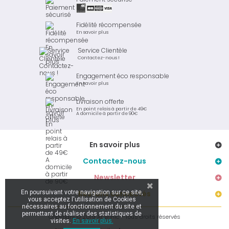
Fidélité récompensée
En savoir plus
Service Clientèle
Contactez-nous !
Engagement éco responsable
En savoir plus
Livraison offerte
En point relais à partir de 49€
A domicile à partir de 90€
En savoir plus
Contactez-nous
Newsletter
En poursuivant votre navigation sur ce site,
Restons connectés
vous acceptez l'utilisation de Cookies
nécessaires au fonctionnement du site et
permettant de réaliser des statistiques de
Copyright © 2019 Ar Brinic - Tous droits réservés
visites.
En savoir plus.