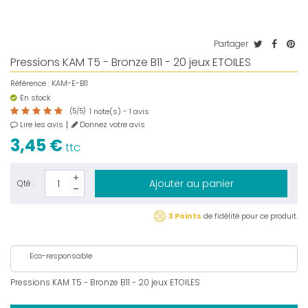
Partager
Pressions KAM T5 - Bronze B11 - 20 jeux ETOILES
Référence :
KAM-E-B11
En stock
(
5
/
5
)
note(s) -
avis
1
1
Lire les avis
Donnez votre avis
3,45 €
ttc
Ajouter au panier
Qté :
3 Points
de fidélité pour ce produit.
Eco-responsable
Pressions KAM T5 - Bronze B11 - 20 jeux ETOILES