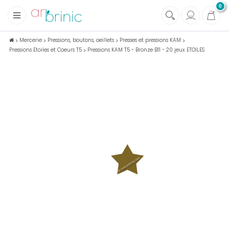
0
+
Tissus
Mercerie
Pressions, boutons, oeillets
Presses et pressions KAM
Pressions Etoiles et Coeurs T5
Pressions KAM T5 - Bronze B11 - 20 jeux ETOILES
+
Mercerie
+
Soins et Santé au naturel
+
Maison écologique
+
Lectures