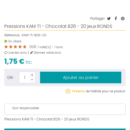
Partager
Pressions KAM T1 - Chocolat B26 - 20 jeux RONDS
Référence :
KAM-T1-B26-20
En stock
(
5
/
5
)
note(s) -
avis
1
1
Lire les avis
Donnez votre avis
1,75 €
ttc
Ajouter au panier
Qté :
1 Points
de fidélité pour ce produit.
Eco-responsable
Pressions KAM T1 - Chocolat B26 - 20 jeux RONDS