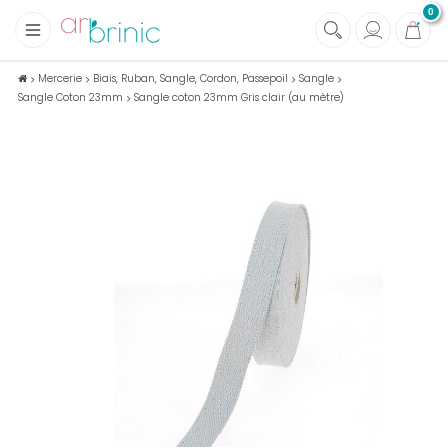
0
+
Tissus
Mercerie
Biais, Ruban, Sangle, Cordon, Passepoil
Sangle
Sangle Coton 23mm
Sangle coton 23mm Gris clair (au mètre)
+
Mercerie
+
Soins et Santé au naturel
+
Maison écologique
+
Lectures