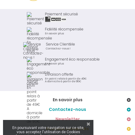
Paiement sécurisé
Fidélité récompensée
En savoir plus
Service Clientèle
Contactez-nous !
Engagement éco responsable
En savoir plus
Livraison offerte
En point relais à partir de 49€
A domicile à partir de 90€
En savoir plus
Contactez-nous
Newsletter
En poursuivant votre navigation sur ce site,
Restons connectés
vous acceptez l'utilisation de Cookies