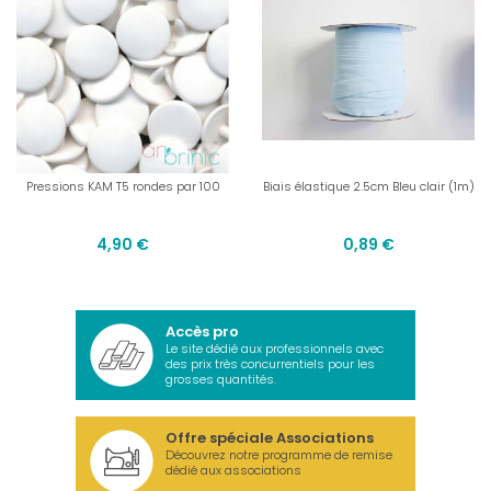
Pressions KAM T5 rondes par 100
Biais élastique 2.5cm Bleu clair (1m)
4,90 €
0,89 €
Accès pro
Le site dédié aux professionnels avec
des prix très concurrentiels pour les
grosses quantités.
Offre spéciale Associations
Découvrez notre programme de remise
dédié aux associations