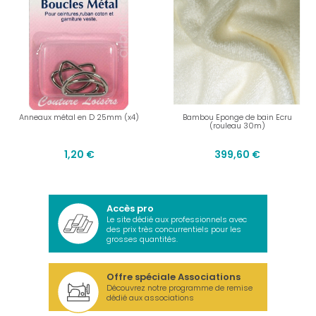
Anneaux métal en D 25mm (x4)
Bambou Eponge de bain Ecru
(rouleau 30m)
1,20 €
399,60 €
Accès pro
Le site dédié aux professionnels avec
des prix très concurrentiels pour les
grosses quantités.
Offre spéciale Associations
Découvrez notre programme de remise
dédié aux associations