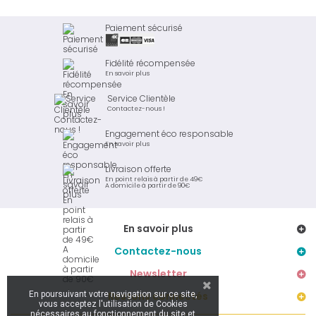
Paiement sécurisé
Fidélité récompensée
En savoir plus
Service Clientèle
Contactez-nous !
Engagement éco responsable
En savoir plus
Livraison offerte
En point relais à partir de 49€
A domicile à partir de 90€
En savoir plus
Contactez-nous
Newsletter
En poursuivant votre navigation sur ce site,
Restons connectés
vous acceptez l'utilisation de Cookies
nécessaires au fonctionnement du site et