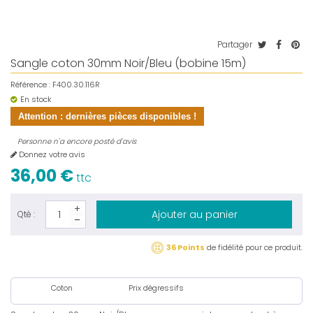
Partager
Sangle coton 30mm Noir/Bleu (bobine 15m)
Référence :
F400.30.116R
En stock
Attention : dernières pièces disponibles !
Personne n'a encore posté d'avis
Donnez votre avis
36,00 €
ttc
Ajouter au panier
Qté :
36 Points
de fidélité pour ce produit.
Coton
Prix dégressifs