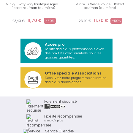
Minky - Foxy Boxy Pastèque Aqua -
Minky - Chiens Rouge - Robert
Robert Kaufman (au mètre)
Kaufman (au mètre)
11,70 €
11,70 €
23,40 €
-50%
23,40 €
-50%
Accès pro
Le site dédié aux professionnels avec
des prix très concurrentiels pour les
grosses quantités.
Offre spéciale Associations
Découvrez notre programme de remise
dédié aux associations
Paiement sécurisé
Fidélité récompensée
En savoir plus
Service Clientèle