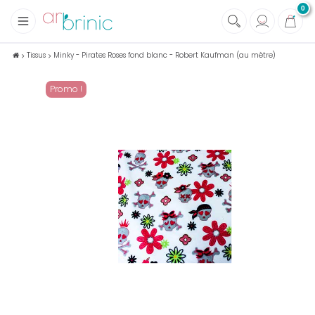
0
+
Tissus
Tissus
Minky - Pirates Roses fond blanc - Robert Kaufman (au mètre)
+
Mercerie
Promo !
+
Soins et Santé au naturel
+
Maison écologique
+
Lectures