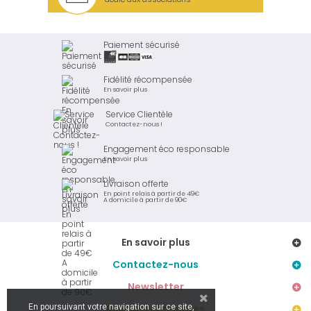
Paiement sécurisé
Fidélité récompensée
En savoir plus
Service Clientèle
Contactez-nous !
Engagement éco responsable
En savoir plus
Livraison offerte
En point relais à partir de 49€
A domicile à partir de 90€
En savoir plus
Contactez-nous
Newsletter
En poursuivant votre navigation sur ce site,
Restons connectés