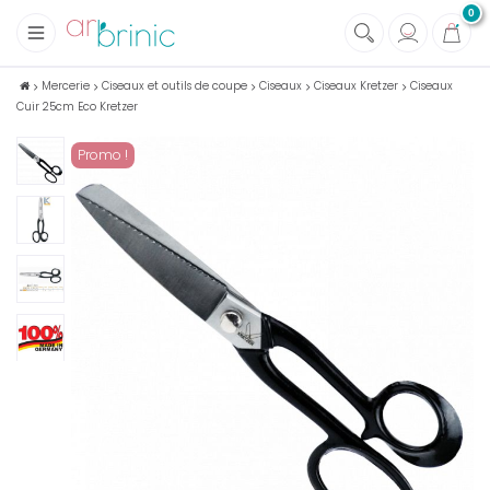
0
+
Tissus
Mercerie
Ciseaux et outils de coupe
Ciseaux
Ciseaux Kretzer
Ciseaux
Cuir 25cm Eco Kretzer
+
Mercerie
+
Soins et Santé au naturel
Promo !
+
Maison écologique
+
Lectures