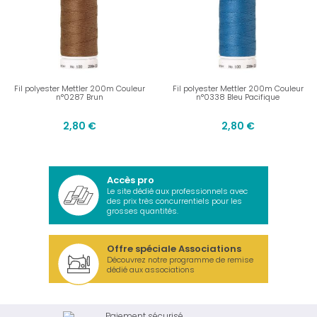
Fil polyester Mettler 200m Couleur
Fil polyester Mettler 200m Couleur
n°0287 Brun
n°0338 Bleu Pacifique
2,80 €
2,80 €
Accès pro
Le site dédié aux professionnels avec
des prix très concurrentiels pour les
grosses quantités.
Offre spéciale Associations
Découvrez notre programme de remise
dédié aux associations
Paiement sécurisé