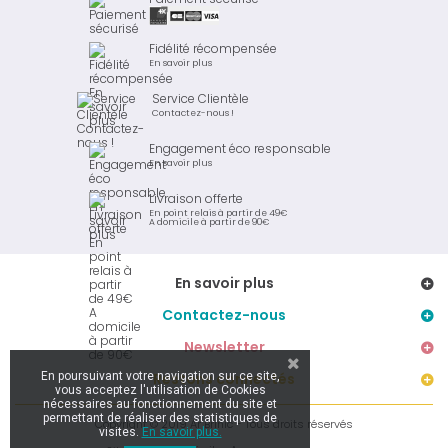
Fidélité récompensée
En savoir plus
Service Clientèle
Contactez-nous !
Engagement éco responsable
En savoir plus
Livraison offerte
En point relais à partir de 49€
A domicile à partir de 90€
En savoir plus
Contactez-nous
Newsletter
En poursuivant votre navigation sur ce site,
Restons connectés
vous acceptez l'utilisation de Cookies
nécessaires au fonctionnement du site et
permettant de réaliser des statistiques de
Copyright © 2019 Ar Brinic - Tous droits réservés
visites.
En savoir plus.