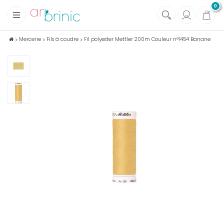
0
+
Tissus
Mercerie
Fils à coudre
Fil polyester Mettler 200m Couleur n°1454 Banane
+
Mercerie
+
Soins et Santé au naturel
+
Maison écologique
+
Lectures