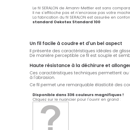
Le fil SERALON de Amann-Mettler est sans comparai
Il ne s'effiloche pas et n'encrasse pas votre mach
La fabrication du fil SERALON est assurée en confo
standard Oekotex Standard 100
Un fil facile à coudre et d'un bel aspect
Il présente des caractéristiques idéales de glis
De manière perceptible ce fil est souple et sembl
Haute résistance à la déchirure et allong
Ces caractéristiques techniques permettent au fil
à l'abrasion.
Ce fil permet une remarquable élasticité des coutu
Disponible dans 336 couleurs magnifiques !
Cliquez sur le nuancier pour l'ouvrir en grand :