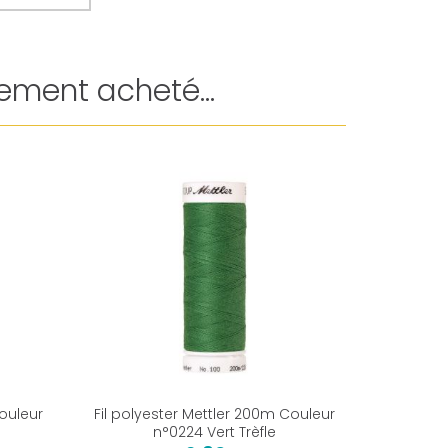
ement acheté...
Couleur
Fil polyester Mettler 200m Couleur
Craies t
n°0224 Vert Trèfle
(