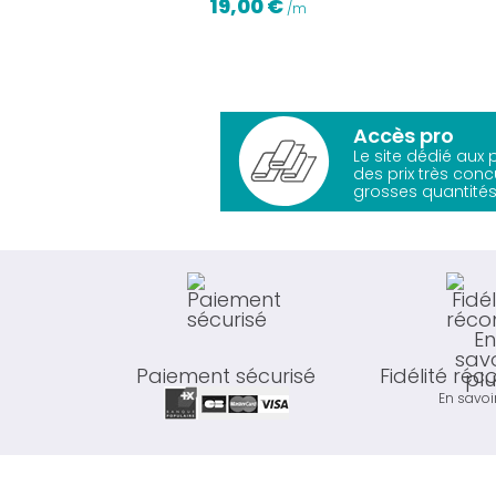
19,00 €
/m
Accès pro
Le site dédié aux
des prix très conc
grosses quantités
Paiement sécurisé
Fidélité ré
En savoi