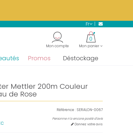
s.
En savoir plus →
fr
"
0
Mon compte
Mon panier
eautés
Promos
Déstockage
ster Mettler 200m Couleur
au de Rose
Référence :
SERALON-0067
Personne n'a encore posté d'avis
tc
Donnez votre avis