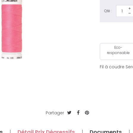
Qté :
Eco-
responsable
Fil à coudre Se
Partager
s
Détail Prix Dégressifs
Documents