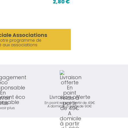
2,80 €
ciale Associations
notre programme de
é aux associations
ment éco
Livraison offerte
onsable
En point relais à partir de 49€
A domicile à partir de 90€
voir plus