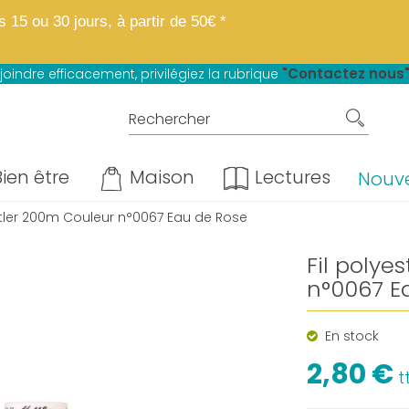
 boutique fait peau neuve.
Mêmes matières, mêmes prix, mêmes avantage
15 ou 30 jours, à partir de 50€ *
u paiement en 4 fois sans frais*
"Contactez nous
joindre efficacement, privilégiez la rubrique
ien être
Maison
Lectures
Nouv
ettler 200m Couleur n°0067 Eau de Rose
Fil polye
n°0067 E
En stock
2,80 €
t