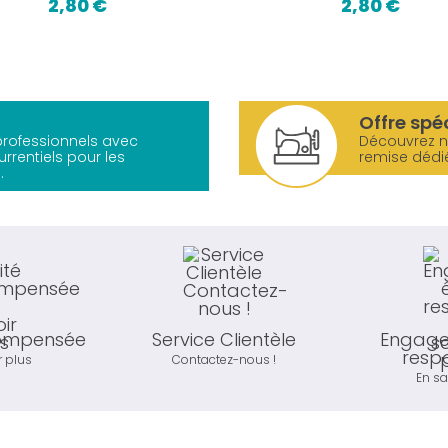
2,80 €
2,80 €
Offre spé
 professionnels avec
Découvrez 
urrentiels pour les
remise dédi
.
compensée
Service Clientèle
Engage
resp
r plus
Contactez-nous !
En sa