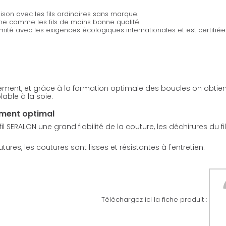
son avec les fils ordinaires sans marque.
ine comme les fils de moins bonne qualité.
rmité avec les exigences écologiques internationales et est certifi
sement, et grâce à la formation optimale des boucles on obtient
able à la soie.
ement optimal
 SERALON une grand fiabilité de la couture, les déchirures du fi
res, les coutures sont lisses et résistantes à l'entretien.
Téléchargez ici la fiche produit :