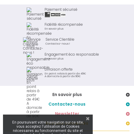
Paiement sécurisé
Fidélité récompensée
En savoir plus
Service Clientèle
Contactez-nous !
Engagement éco responsable
En savoir plus
Livraison offerte
En point relais à partir de 49€
A domicile à partir de 90€
En savoir plus
Contactez-nous
Newsletter
En poursuivant votre navigation sur ce site,
Restons connectés
vous acceptez l'utilisation de Cookies
nécessaires au fonctionnement du site et