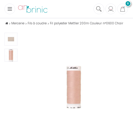
0
+
Tissus
Mercerie
Fils à coudre
Fil polyester Mettler 200m Couleur n°0600 Chair
+
Mercerie
+
Soins et Santé au naturel
+
Maison écologique
+
Lectures