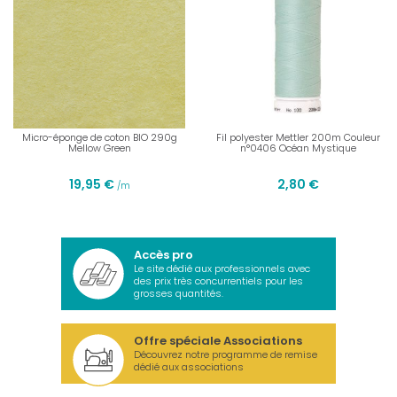
Micro-éponge de coton BIO 290g
Fil polyester Mettler 200m Couleur
Mellow Green
n°0406 Océan Mystique
19,95 €
2,80 €
/m
Accès pro
Le site dédié aux professionnels avec
des prix très concurrentiels pour les
grosses quantités.
Offre spéciale Associations
Découvrez notre programme de remise
dédié aux associations