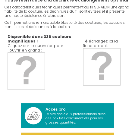
Haute résistance à la déchirure et allongement optimal
Ces caractéristiques techniques permettent au fil SERALON une grand
fiabilité de la couture, les déchirures du fil sont évitées et il présente
une haute résistance à l'abrasion.
Ce fil permet une remarquable élasticité des coutures, les coutures
sont lisses et résistantes à l'entretien.
Disponible dans 336 couleurs
magnifiques !
Téléchargez ici la
Cliquez sur le nuancier pour
fiche produit :
l'ouvrir en grand :
Accès pro
Le site dédié aux professionnels avec
des prix très concurrentiels pour les
grosses quantités.