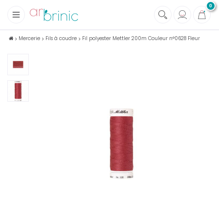
0
+
Tissus
Mercerie
Fils à coudre
Fil polyester Mettler 200m Couleur n°0628 Fleur
+
Mercerie
+
Soins et Santé au naturel
+
Maison écologique
+
Lectures